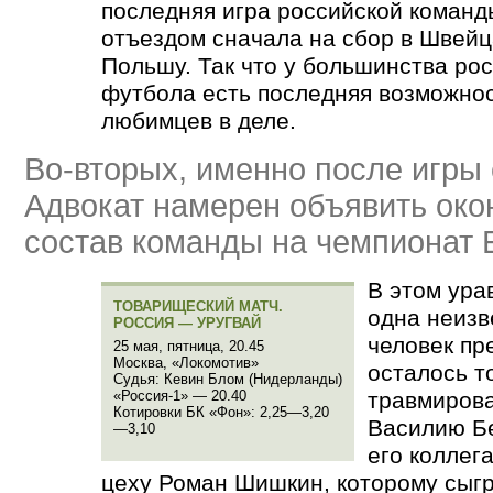
последняя игра российской команд
отъездом сначала на сбор в Швейц
Польшу. Так что у большинства ро
футбола есть последняя возможнос
любимцев в деле.
Во-вторых, именно после игры 
Адвокат намерен объявить око
состав команды на чемпионат 
В этом ура
ТОВАРИЩЕСКИЙ МАТЧ.
одна неизв
РОССИЯ — УРУГВАЙ
человек пр
25 мая, пятница, 20.45
Москва,
«
Локомотив»
осталось то
Судья: Кевин Блом
(
Нидерланды)
«Россия-1» — 20.40
травмиров
Котировки БК
«
Фон»: 2,25—3,20
Василию Б
—3,10
его коллег
цеху Роман Шишкин, которому сыгр