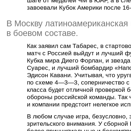
шаге от медалей ЧМ в ЮАР, а в сл
завоевали Кубок Америки после 16
В Москву латиноамериканская
в боевом составе.
Как заявил сам Табарес, в стартов
матч с Россией выйдут и лучший ф
Кубка мира Диего Форлан, и звезда
Суарес, и лучший бомбардир
«
Нап
Эдисон Кавани. Учитывая, что уруг
по схеме 4—3—3, соперничество с
класса будет отличной проверкой 
обороны российской команды. Так
и компании предстоит нелегкое ис
В любом случае игра, безусловно,
зрительского внимания. У сборной
более принципиальные и бескомпр