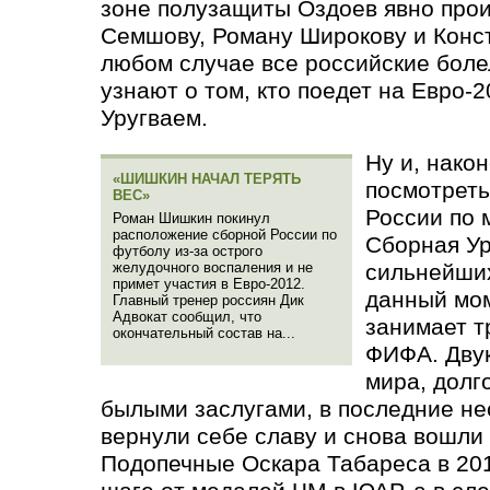
зоне полузащиты Оздоев явно про
Семшову, Роману Широкову и Конс
любом случае все российские бол
узнают о том, кто поедет на Евро-2
Уругваем.
Ну и, нако
«ШИШКИН НАЧАЛ ТЕРЯТЬ
посмотреть
ВЕС»
России по 
Роман Шишкин покинул
расположение сборной России по
Сборная Ур
футболу из-за острого
желудочного воспаления и не
сильнейших
примет участия в Евро-2012.
данный мо
Главный тренер россиян Дик
Адвокат сообщил, что
занимает т
окончательный состав на...
ФИФА. Дву
мира, долг
былыми заслугами, в последние не
вернули себе славу и снова вошли 
Подопечные Оскара Табареса в 201