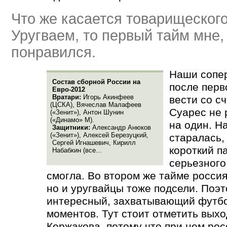
Что же касается товарищеского
Уругваем, то первый тайм мне, 
понравился.
Наши сопе
Состав сборной России на
после перв
Евро-2012
Вратари:
Игорь Акинфеев
вести со сч
(
ЦСКА), Вячеслав Малафеев
Суарес не 
(
«Зенит»), Антон Шунин
(
«Динамо» М).
на один. Н
Защитники:
Александр Анюков
(
«Зенит»), Алексей Березуцкий,
старалась,
Сергей Игнашевич, Кирилл
короткий па
Набабкин
(
все...
серьезного
смогла. Во втором же тайме росси
но и уругвайцы тоже подсели. Поэт
интересный, захватывающий футбо
моментов. Тут стоит отметить вых
Кержакова, потому что при нем рос