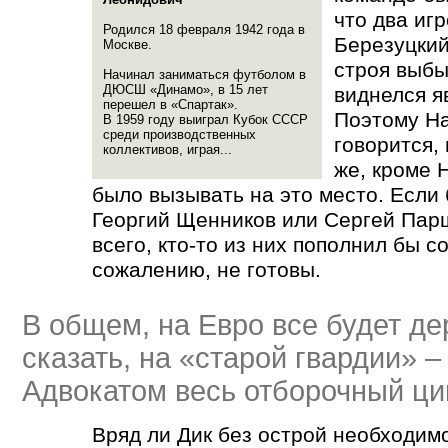
что два иг
Родился 18 февраля 1942 года в
Березуцкий
Москве.
строя выбы
Начинал заниматься футболом в
ДЮСШ
«
Динамо», в 15 лет
виднелся я
перешел в
«
Спартак».
Поэтому На
В 1959 году выиграл Кубок СССР
среди производственных
говорится, 
коллективов, играя...
же, кроме 
было вызывать на это место. Если
Георгий Щенников или Сергей Парш
всего, кто-то из них пополнил бы со
сожалению, не готовы.
В общем, на Евро все будет де
сказать, на
«
старой гвардии» – 
Адвокатом весь отборочный ци
Вряд ли Дик без острой необходимо