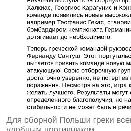
Рехагеля выступать за сборную пр
Халкиас, Георгиос Карагунис и Кон
команде появились новые высококл
например Теофанис Гекас, станов
бомбардиром чемпионата Германии,
дотягивает до необходимого.
Теперь греческой командой руково
Фернанду Сантуш. Этот португальс
пытается привить команде новую м
атакующую. Свою отборочную груп
достаточно уверенно, не потерпев 
поражения. Несмотря на это, игра
желать лучшего. Результаты могут
определенного благополучия, но на
стабильности не может быть и речи
Для сборной Польши греки все
удобным противником.