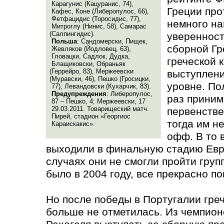
Карагунис
(
Кацуранис, 74),
Греции про
Кафес, Коне
(
Либеропулос, 66),
Фетфацидис
(
Торосидис, 77),
немного най
Митроглу
(
Нинис, 58), Самарас
(
Салпингидис).
уверенност
Польша
: Сандомерски, Пищек,
сборной Гр
Жевляков
(
Йодловец, 63),
Гловацки, Садлок, Дудка,
греческой 
Блащиковски, Обраньяк
(
Геррейро, 83), Мержеевски
выступлен
(
Муравски, 46), Пешко
(
Гросицки,
уровне. По
77), Левандовски
(
Кухарчик, 83).
Предупреждения
: Либеропулос,
раз приним
87 – Пешко, 4; Мержеевски, 17
29.03.2011. Товарищеский матч.
первенстве
Пирей, стадион «Георгиос
тогда им н
Караискакис».
офф. В то 
выходили в финальную стадию Евр
случаях они не смогли пройти груп
было в 2004 году, все прекрасно по
Но после победы в Португалии гре
больше не отметилась. Из чемпион