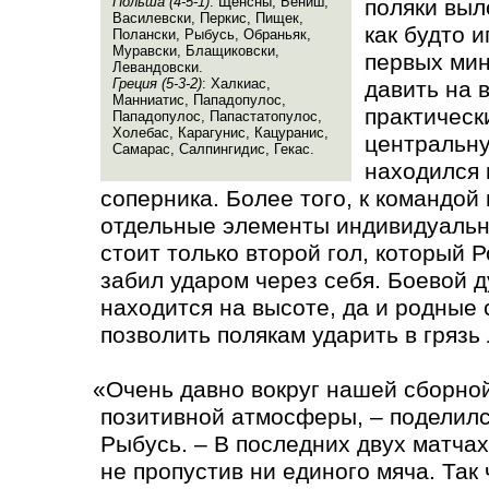
Польша
(
4-5-1)
: Щенсны, Бениш,
поляки выл
Василевски, Перкис, Пищек,
как будто 
Полански, Рыбусь, Обраньяк,
Муравски, Блащиковски,
первых мин
Левандовски.
Греция
(
5-3-2)
: Халкиас,
давить на 
Манниатис, Пападопулос,
практическ
Пападопулос, Папастатопулос,
Холебас, Карагунис, Кацуранис,
центральну
Самарас, Салпингидис, Гекас.
находился 
соперника. Более того, к командой
отдельные элементы индивидуальн
стоит только второй гол, который 
забил ударом через себя. Боевой д
находится на высоте, да и родные
позволить полякам ударить в грязь
«
Очень давно вокруг нашей сборной
позитивной атмосферы, – поделил
Рыбусь. – В последних двух матча
не пропустив ни единого мяча. Так 