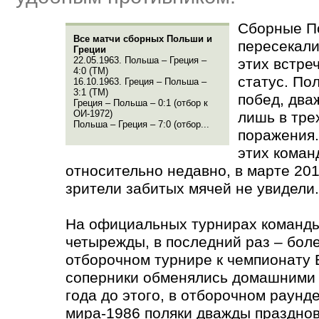
Сборные П
Все матчи сборных Польши и
пересекали
Греции
22.05.1963. Польша – Греция –
этих встре
4:0
(
ТМ)
статус. По
16.10.1963. Греция – Польша –
3:1
(
ТМ)
побед, два
Греция – Польша – 0:1
(
отбор к
ОИ-1972)
лишь в тре
Польша – Греция – 7:0
(
отбор...
поражения.
этих коман
относительно недавно, в марте 201
зрители забитых мячей не увидели.
На официальных турнирах команды
четырежды, в последний раз – боле
отборочном турнире к чемпионату 
соперники обменялись домашними 
года до этого, в отборочном раунд
мира-1986 поляки дважды празднов