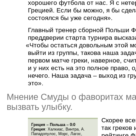
хорошего футбола от нас. Я с нете
Грецией. Если бы можно, я бы сдела
состоялся бы уже сегодня».
Главный тренер сборной Польши 
преддверии старта турнира высказ
«
Чтобы остаться довольным этой м
выйти из группы, такова наша задач
первом матче греки, наверное, сч
и у них есть на это полное право, 
нечего. Наша задача – выход из гр
это».
Мнение Смуды о фаворитах ма
вызвать улыбку.
Скорее все
Греция – Польша – 0:0
так греков
Греция
: Халкиас, Винтра, А.
Пападопулос, Морс, Лагос,
рейтинге Ф