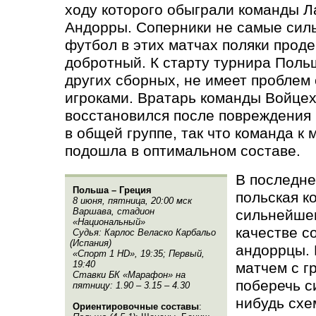
ходу которого обыграли команды Л
Андорры. Соперники не самые сильн
футбол в этих матчах поляки прод
добротный. К старту турнира Польш
других сборных, не имеет проблем
игроками. Вратарь команды Войце
восстановился после повреждения 
в общей группе, так что команда к 
подошла в оптимальном составе.
В последне
Польша – Греция
польская к
8 июня, пятница, 20:00 мск
Варшава, стадион
сильнейшем
«Национальный»
качестве с
Судья: Карлос Веласко Карбальо
(
Испания)
андоррцы. 
«Спорт 1 HD», 19:35; Первый,
19:40
матчем с г
Ставки БК
«
Марафон» на
поберечь с
пятницу: 1.90 – 3.15 – 4.30
нибудь схе
Ориентировочные составы
: