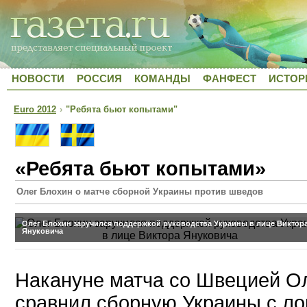
НОВОСТИ
РОССИЯ
КОМАНДЫ
ФАНФЕСТ
ИСТОР
Euro 2012
›
"Ребята бьют копытами"
«Ребята бьют копытами»
Олег Блохин о матче сборной Украины против шведов
Олег Блохин заручился поддержкой руководства Украины в лице Виктор
Януковича
Накануне матча со Швецией О
сравнил сборную Украины с л