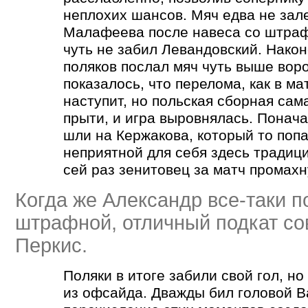
неплохих шансов. Мяч едва не зале
Малафеева после навеса со штраф
чуть не забил Левандовский. Нако
поляков послал мяч чуть выше воро
показалось, что перелома, как в мат
наступит, но польская сборная сам
прыти, и игра выровнялась. Понача
шли на Кержакова, который то попа
неприятной для себя здесь традиц
сей раз зенитовец за матч промахн
Когда же Александр все-таки п
штрафной, отличный подкат с
Перкис.
Поляки в итоге забили свой гол, н
из офсайда. Дважды бил головой 