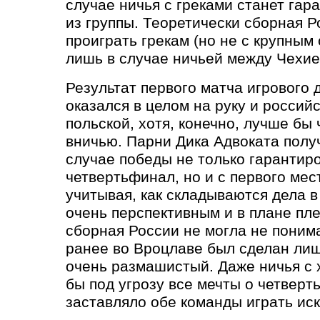
случае ничья с греками станет гар
из группы. Теоретически сборная Р
проиграть грекам
(
но не с крупным 
лишь в случае ничьей между Чехие
Результат первого матча игрового 
оказался в целом на руку и россий
польской, хотя, конечно, лучше бы
вничью. Парни Дика Адвоката полу
случае победы не только гарантир
четвертьфинал, но и с первого мест
учитывая, как складываются дела в
очень перспективным и в плане пл
сборная России не могла не поним
ранее во Вроцлаве был сделан лиш
очень размашистый. Даже ничья с 
бы под угрозу все мечты о четверт
заставляло обе команды играть ис