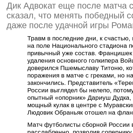
Дик Адвокат еще после матча 
сказал, что менять победный с
даже после удачной игры Рома
Травм в последние дни, к счастью,
на поле Национального стадиона 
привычный уже состав. Францишек
удаления основного голкипера Во
доверился Пшемыславу Титоню, ко
поражения в матче с греками, но н
закончились. Представитель
«
Тере
России выглядел бы нелепо, пото
опытный
«
опорник» Дариуш Дудка,
мощный кулак в центре с Муравски
Людовик Обраньяк отошел на фланг
Матч футболисты сборной России 
расслабленно, позволив сопернику