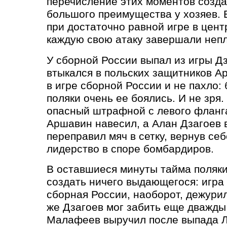
перечисление этих моментов созд
большого преимущества у хозяев. 
при достаточно равной игре в цент
каждую свою атаку завершали неп
У сборной России выпал из игры Дз
втыкался в польских защитников А
в игре сборной России и не пахло:
поляки очень ее боялись. И не зря.
опасный штрафной с левого фланга
Аршавин навесил, а Алан Дзагоев 
переправил мяч в сетку, вернув се
лидерство в споре бомбардиров.
В оставшиеся минуты тайма поляки
создать ничего выдающегося: игра 
сборная России, наоборот, дежурил
же Дзагоев мог забить еще дважды
Малафеев выручил после выпада Л