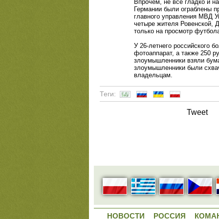
Впрочем, не все гладко и н
Германии были ограблены п
главного управления МВД У
четыре жителя Ровенской, Д
только на просмотр футбола
У 26-летнего российского 
фотоаппарат, а также 250 р
злоумышленники взяли бумаж
злоумышленники были схвач
владельцам.
Теги:
Tweet
НОВОСТИ
РОССИЯ
КОМА