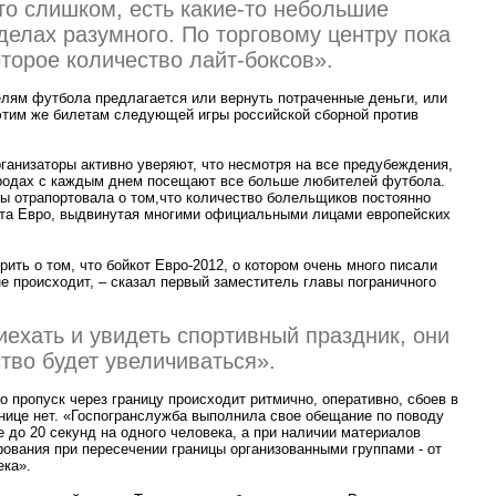
то слишком, есть какие-то небольшие
делах разумного. По торговому центру пока
торое количество лайт-боксов».
лям футбола предлагается или вернуть потраченные деньги, или
этим же билетам следующей игры российской сборной против
рганизаторы активно уверяют, что несмотря на все предубеждения,
ородах с каждым днем посещают все больше любителей футбола.
ны отрапортовала о том,что количество болельщиков постоянно
ота Евро, выдвинутая многими официальными лицами европейских
ить о том, что бойкот Евро-2012, о котором очень много писали
е происходит, – сказал первый заместитель главы пограничного
иехать и увидеть спортивный праздник, они
ство будет увеличиваться».
 пропуск через границу происходит ритмично, оперативно, сбоев в
ице нет.
«
Госпогранслужба выполнила свое обещание по поводу
е до 20 секунд на одного человека, а при наличии материалов
ования при пересечении границы организованными группами - от
ека».