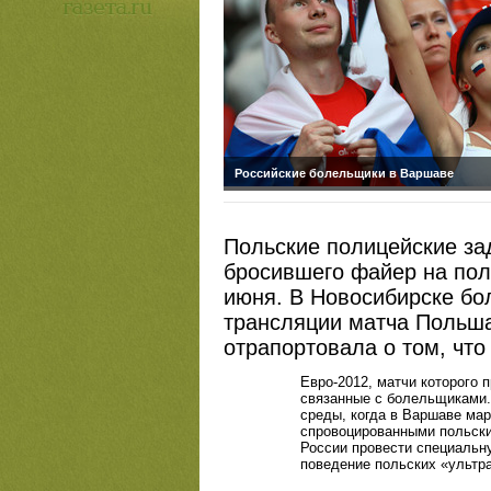
Российские болельщики в Варшаве
Польские полицейские за
бросившего файер на пол
июня. В Новосибирске бо
трансляции матча Польша
отрапортовала о том, что
Евро-2012, матчи которого 
связанные с болельщиками.
среды, когда в Варшаве ма
спровоцированными польски
России провести специальн
поведение польских
«
ультр