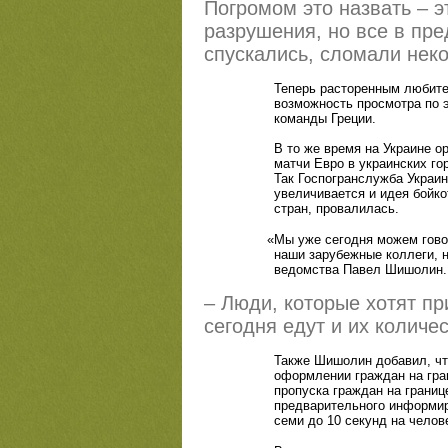
Погромом это назвать – э
разрушения, но все в пре
спускались, сломали неко
Теперь расторенным любите
возможность просмотра по 
команды Греции.
В то же время на Украине о
матчи Евро в украинских г
Так Госпогранслужба Украи
увеличивается и идея бойк
стран, провалилась.
«
Мы уже сегодня можем говор
наши зарубежные коллеги, н
ведомства Павел Шишолин.
– Люди, которые хотят пр
сегодня едут и их количе
Также Шишолин добавил, что
оформлении граждан на гран
пропуска граждан на границ
предварительного информир
семи до 10 секунд на челов