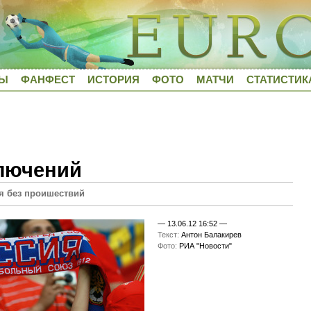
ДЫ
ФАНФЕСТ
ИСТОРИЯ
ФОТО
МАТЧИ
СТАТИСТИК
ключений
ся без проишествий
—
13.06.12 16:52
—
Текст:
Антон Балакирев
Фото:
РИА "Новости"