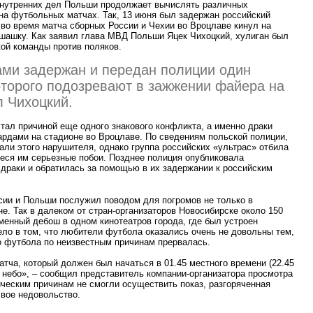
внутренних дел Польши продолжает вычислять различных
на футбольных матчах. Так, 13 июня был задержан российский
во время матча сборных России и Чехии во Вроцлаве кинул на
ашку. Как заявил глава МВД Польши Яцек Чихоцкий, хулиган был
ой команды против поляков.
ами задержан и передан полиции один
оторого подозревают в зажжении файера на
л Чихоцкий.
стал причиной еще одного знакового конфликта, а именно драки
ардами на стадионе во Вроцлаве. По сведениям польской полиции,
али этого нарушителя, однако группа российских
«
ультрас» отбила
неся им серьезные побои. Позднее полиция опубликовала
 драки и обратилась за помощью в их задержании к российским
сии и Польши послужил поводом для погромов не только в
не. Так в далеком от стран-организаторов Новосибирске около 150
енный дебош в одном кинотеатров города, где был устроен
ло в том, что любители футбола оказались очень не довольны тем,
о футбола по неизвестным причинам прервалась.
атча, который должен был начаться в 01.45 местного времени
(
22.45
небо», – сообщил представитель компании-организатора просмотра
ческим причинам не смогли осуществить показ, разгоряченная
свое недовольство.