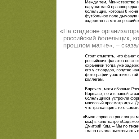
Между тем, Министерство 
нарушителей правопорядка 
болельщик, который 8 июня 
футбольное поле дымовую ш
задержан на матче российск
«
На стадионе организатор
российский болельщик, к
прошлом матче», – сказа
Стоит отметить, что фанат 
российских фанатов со стю
охранники тогда уже задерж
его у стюардов, попутно на
фотографии участников той
коллегам.
Впрочем, матч сборных Рос
Варшаве, но и в нашей стра
болельщиков устроили форм
массовый просмотр игры. Де
что трансляция этого самог
«
Была сорвана трансляция м
мск) в кинотеатре
«
Седьмое 
Дмитрий Ким. – Мы по техни
толпа начала высказывать 