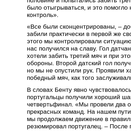
половине и попытались забить тре
было отыгрываться, и это помогло 
контроль».
«Все были сконцентрированы, – до
забили практически в первой же св
этого мы контролировали ситуацию
нас получился на славу. Гол датча
хотели забить третий мяч и при эт
обороны. Второй датский гол полу
но мы не опустили рук. Проявили х
победный мяч, как того заслуживал
В словах Бенту явно чувствовалос
португальцы получили хороший ша
четвертьфинал. «Мы провели два о
прекрасных команд. На нашем пути
мы продолжаем движение в правил
резюмировал португалец. – После 