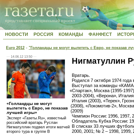
НОВОСТИ
РОССИЯ
КОМАНДЫ
ФАНФЕСТ
ИСТОР
Euro 2012
›
"Голландцы не могут вылететь с Евро, не показав л
—
14.06.12 13:50
—
Нигматуллин Р
Вратарь.
Родился 7 октября 1974 года в
Выступал за команды
«
КАМА
«
Спартак», Москва
(
1995-1997)
2003-2004),
«
Верона», Италия
Италия
(
2003),
«
Терек», Гроз
«Голландцы не могут
(
2008),
«
Локомотив-2», Москв
вылететь с Евро, не показав
(
2009)
лучшей игры»
Чемпион России: 1996, 1997, 
Эксперт
«
Газеты.Ru», известный
Обладатель Кубка России: 199
российский вратарь Руслан
В списках 33 лучших футбол
Нигматуллин подвел итоги матчей
2000, 2001; № 2 – 1998, 1999, 
второго тура в группе В