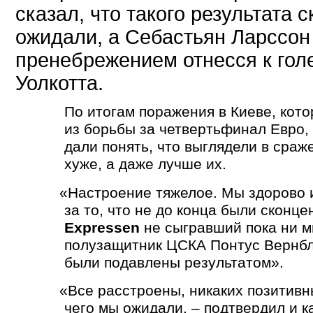
сказал, что такого результата 
ожидали, а Себастьян Ларссон
пренебрежением отнесся к гол
Уолкотта.
По итогам поражения в Киеве, кот
из борьбы за четвертьфинал Евро,
дали понять, что выглядели в сраж
хуже, а даже лучше их.
«
Настроение тяжелое. Мы здорово и
за то, что не до конца были сконце
Expressen
не сыгравший пока ни м
полузащитник ЦСКА Понтус Вернблу
были подавлены результатом».
«
Все расстроены, никаких позитивны
чего мы ожидали, – подтвердил и 