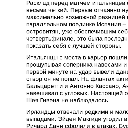
Расклад перед матчем итальянцев
весьма четкий. Первые отчаянно н
максимально возможной разницей и 
параллельном поединке Испания – 
островитян, уже обеспечившим себ
четвертьфинале, это была послед
показать себя с лучшей стороны.
Итальянцы с места в карьер пошли
прощупывая соперника навесами и 
первой минуте на удар вывели Дани
створ он не попал. На флангах ак
Бальцаретти и Антонио Кассано, А
навешивал с угловых. Настоящей о
Шея Гивена не наблюдалось.
Ирландцы отвечали редкими и ма
выпадами. Эйден Макгиди угодил в
Ричард Данн сфолили в атаках. Бу