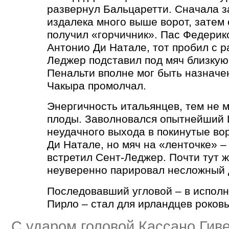
развернул Бальцаретти. Сначала 
издалека много выше ворот, затем
получил
«
горчичник». Пас Федери
Антонио Ди Натале, тот пробил с р
Леджер подставил под мяч близкую 
Пенальти вполне мог быть назначе
Чакыра промолчал.
Энергичность итальянцев, тем не 
плоды. Заволновался опытнейший 
неудачного выхода в покинутые вор
Ди Натале, но мяч на
«
ленточке» –
встретил Сент-Леджер. Почти тут ж
неуверенно парировал несложный 
Последовавший угловой – в исполн
Пирло – стал для ирландцев роков
С ударом головой Кассано Гиве