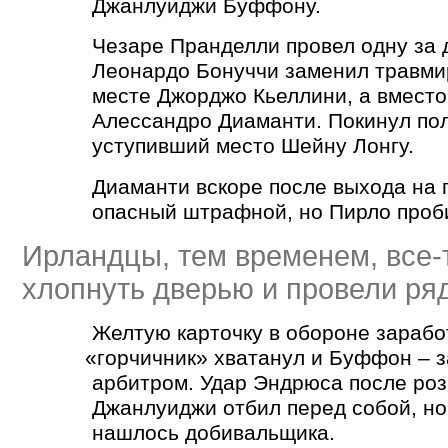
Джанлуиджи Буффону.
Чезаре Пранделли провел одну за 
Леонардо Бонуччи заменил травми
месте Джорджо Кьеллини, а вмест
Алессандро Диаманти. Покинул пол
уступивший место Шейну Лонгу.
Диаманти вскоре после выхода на 
опасный штрафной, но Пирло проб
Ирландцы, тем временем, все-
хлопнуть дверью и провели ря
Желтую карточку в обороне зарабо
«
горчичник» хватанул и Буффон – з
арбитром. Удар Эндрюса после р
Джанлуиджи отбил перед собой, но
нашлось добивальщика.