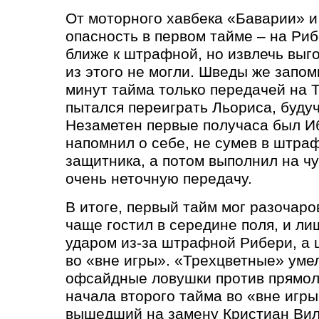
От моторного хавбека
«
Баварии» и
опасность в первом тайме – на Ри
ближе к штрафной, но извлечь выг
из этого не могли. Шведы же запом
минут тайма только передачей на 
пытался переиграть Льориса, буду
Незаметен первые получаса был И
напомнил о себе, не сумев в штра
защитника, а потом выполнил на ч
очень неточную передачу.
В итоге, первый тайм мог разочар
чаще гостил в середине поля, и ли
ударом из-за штрафной Рибери, а
во
«
вне игры».
«
Трехцветные» уме
офсайдные ловушки против прямол
начала второго тайма во
«
вне игры
вышедший на замену Кристиан Вил