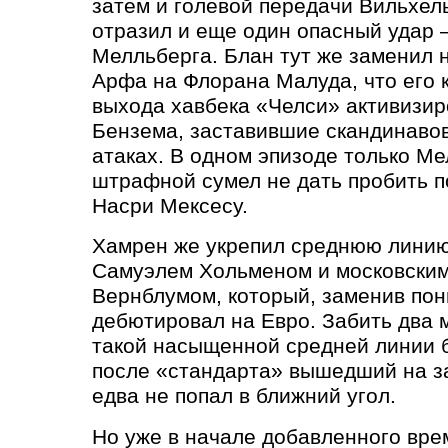
затем и голевой передачи Вильхел
отразил и еще один опасный удар –
Мелльберга. Блан тут же заменил 
Арфа на Флорана Малуда, что его 
выхода хавбека
«
Челси» активизир
Бензема, заставившие скандинавов
атаках. В одном эпизоде только Ме
штрафной сумел не дать пробить 
Насри Мексесу.
Хамрен же укрепил среднюю лини
Самуэлем Хольменом и московски
Вернблумом, который, заменив пон
дебютировал на Евро. Забить два 
такой насыщенной средней линии 
после
«
стандарта» вышедший на з
едва не попал в ближний угол.
Но уже в начале добавленного вр