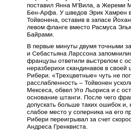
поставил Янна М'Вила, а Жереми 
Бен-Арфа. У шведов Эрик Хамрен в
Тойвонена, оставив в запасе Йоха
левом фланге вместо Расмуса Эль
Байрами.
В первые минуты двумя точными з
и Себастьяна Ларссона запомнили
французы ответили выстрелом с ос
неразберихи скандинавов в своей
Рибери.
«
Трехцветные» чуть не по
расслабленность – Тойвонен ускол
Мексеса, обвел Уго Льориса и с ост
основание штанги. После чего фра
допускать больше таких ошибок и, 
слабое место у соперника на его п
Рибери переигрывал за счет скоро
Андреса Гренквиста.