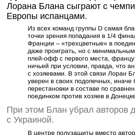
Лорана Блана сыграют с чемп
Европы испанцами.
Из всех команд группы D самая бла
точки зрения попадания в 1/4 фин
Франции –
«
трехцветные» в поеди
даже проиграть, но с минимальным
плей-офф с первого места, францу
ничьей при условии, правда, что а
с хозяевами. В этой связи Лоран Б
уверен в своих подопечных, иначе 
перестановки в составе по сравне
поединком против хозяев в Донецке
При этом Блан убрал авторов д
с Украиной.
В центре полузащиты вместо автор