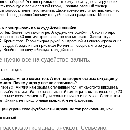
я от сборной Англии признался, что ему не стыдно за игру своих
ть команду с великолепной игрой, – заявил главный тренер
ды колоссальные перспективы. Даже тренер англичан признал, что
аче. Я поздравляю Украину с футбольным праздником. Мне не
но проигрывать из-за судейской ошибки...
. Тем более при такой игре. А судейские ошибки... Стоят пятеро
ю ворот на 50 сантиметров, а гол не засчитывают. Зачем тогда
! Кроме того, Терри сыграл рукой в штрафной и нашего игрока сбил
я сзади. А ведь к нам приезжал Коллина. Говорил, что за удар
у. Вообще, не хочу обсуждать судейство...
е нужно все на судейство валить.
не не стыдно.
 создала много моментов. А вот во втором острых ситуаций у
много. Почему игра у вас не сложилась?
 первых, Англия нам забила случайный гол, от какого-то рикошета.
 мы забили «чистый», но незасчитаный гол, играть оставалось еще 20
половине кроме момента Руни больше ничего и не было. Даже в том
з. Значит, не пришло наше время. А я не фартовый.
ции украинские футболисты играли не так раскованно, как
о эмоций.
я рассказал команде анекдот. Серьезно.