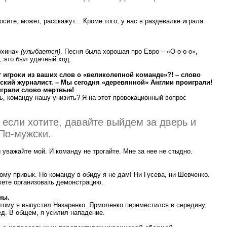
сите, может, расскажут... Кроме того, у нас в раздевалке играла
охина»
(улыбается)
. Песня была хорошая про Евро – «О-о-о-о»,
, это был удачный ход.
 игроки из ваших слов о «великолепной команде»?! – слово
ский журналист. – Мы сегодня «деревянной» Англии проиграли!
играли слово мертвые!
ь, команду нашу унизить? Я на этот провокационный вопрос
 если хотите, давайте выйдем за дверь и
По-мужски.
 уважайте мой. И команду не трогайте. Мне за нее не стыдно.
тому привык. Но команду в обиду я не дам! Ни Гусева, ни Шевченко.
жете организовать демонстрацию.
ны.
тому я выпустил Назаренко. Ярмоленко переместился в середину,
д. В общем, я усилил нападение.