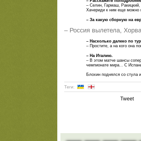
– Расскажите поподробнее
– Селин, Гармаш, Ракицкий,
Хачериди к ним еще можно п
– За какую сборную на ев
– Россия вылетела, Хорва
– Насколько далеко по ту
– Простите, а на кого она п
– На Италию.
– В этом матче шансы сопер
чемпионате мира... С Испан
Блохин поднялся со стула и
Теги:
Tweet