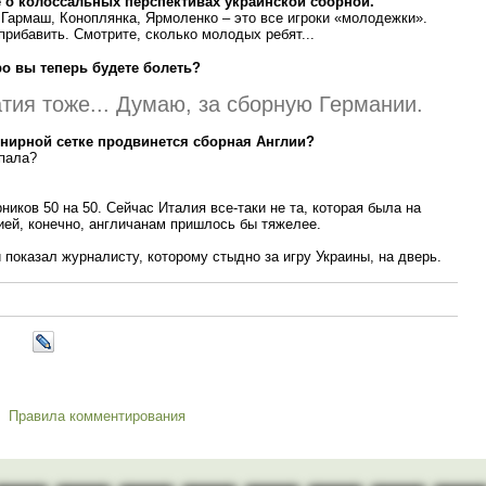
 о колоссальных перспективах украинской сборной.
 Гармаш, Коноплянка, Ярмоленко – это все игроки «молодежки».
рибавить. Смотрите, сколько молодых ребят...
ро вы теперь будете болеть?
тия тоже... Думаю, за сборную Германии.
рнирной сетке продвинется сборная Англии?
опала?
ников 50 на 50. Сейчас Италия все-таки не та, которая была на
ией, конечно, англичанам пришлось бы тяжелее.
 показал журналисту, которому стыдно за игру Украины, на дверь.
Правила комментирования