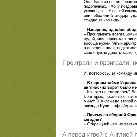
Олег Блохин после поражени
подопечных. «Хочу поздрави
украинцев. – У нашей коман
они победили благодаря уд
стыдно за команду.
– Наверное, вдвойне обид
– Проигрывать всегда больно
судей, мяч пересекает лини
вообще нужен пятый арбитр?
в середине поля, подкатилс
сзади нужно давать карточк
Проиграли и проиграли, н
И, повторюсь, за команду м
– В первом тайме Украина
английских ворот было не
– Как это не сложилась? Во
Во-вторых, после того, как
минут. У Англии во второй 
эпизоде Руни в офсайд зале
– Почему со сборной Фран
сегодня?
– С Францией нам не хватил
А перед игрой с Англией 