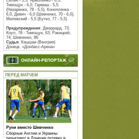
Селин - 5,5, Ярмоленко - 6,5,
Тимощук - 6,0, Гармаш - 5,5
(Назаренко, 78 - 5,5), Коноплянка -
6,0, Девич - 6,0 (Шевченко, 70 - 6,0),
Милевский - 5,5 (Бутко, 77 - 5,5)
Предупреждения
: Джеррард, 73;
Коул, 78 - Тимощук, 63; Ракицкий,
74; Шевченко, 86
Судья
: Кашшаи (Венгрия)
Донецк. «Донбасс-Арена»
ПЕРЕД МАТЧЕМ
Руни вместо Шевченко
Сборные Англии и Украины
разыграют в Донецке путевку в