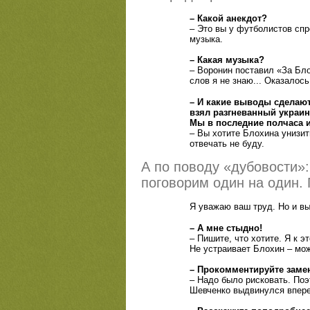
– Какой анекдот?
– Это вы у футболистов cпро
музыка.
– Какая музыка?
– Воронин поставил «За Бл
слов я не знаю... Оказалось
– И какие выводы сделают
взял разгневанный украин
Мы в последние полчаса 
– Вы хотите Блохина унизит
отвечать не буду.
А по поводу «дубовости»:
поговорим один на один. 
Я уважаю ваш труд. Но и вы
– А мне стыдно!
– Пишите, что хотите. Я к э
Не устраивает Блохин – мо
– Прокомментируйте заме
– Надо было рисковать. Поэ
Шевченко выдвинулся впере