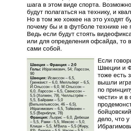
шага в этом виде спорта. Возможно
будут полагаться на технику, и ква
Но в том же хоккее на это уходят б
почему бы и в футболе технике не
Ведь если будут стоять видеофикс
или для определения офсайда, то 
сами собой.
Если говор
Швеция – Франция – 2:0
Швеции и Ф
Голы:
Ибрагимович, 54; Ларссон,
90
тоже есть 
Швеция:
Исакссон – 6,5,
вышли игра
Гренквист – 6,0, Мелльберг – 6,5,
Й.Ольссон – 6,0, М.Ольссон –
по принцип
6,0, Ларссон – 6,5, Свенссон –
5,5
(
Холмен, 79), Челльстрём –
чести» и в
5,5, Байрами – 5,0
продемонст
(
Вильхельмссон, 46 – 6,5),
Ибрагимович – 6,5, Тойвонен –
бойцовский
5,5
(
Вернблум, 78)
Франция:
Льорис – 6,0, Дебюши
дело, что у
– 5,5, Рами - 5,5, Мексес – 5,0,
Ибрагимови
Клиши – 5,5, М'Вила – 5,5
(
Жиру,
83), Диарра – 5,5, Насри – 5,5