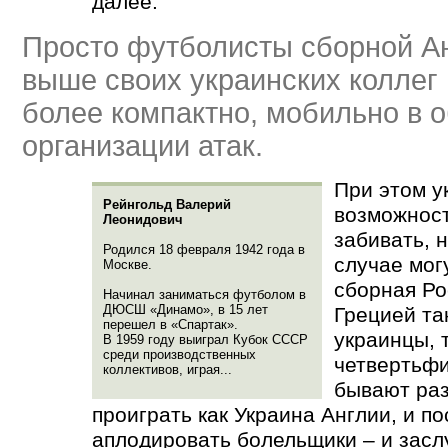
далее.
Просто футболисты сборной А
выше своих украинских коллег
более компактно, мобильно в 
организации атак.
При этом у
Рейнгольд Валерий
возможнос
Леонидович
забивать, 
Родился 18 февраля 1942 года в
случае мог
Москве.
сборная Ро
Начинал заниматься футболом в
ДЮСШ
«
Динамо», в 15 лет
Грецией та
перешел в
«
Спартак».
украинцы, 
В 1959 году выиграл Кубок СССР
среди производственных
четвертьфи
коллективов, играя...
бывают ра
проиграть как Украина Англии, и по
аплодировать болельщики – и засл