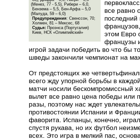
первокласс
(
Менез, 77 - 5,5), Рибери – 6,0,
Бензема – 5,5, Бен-Арфа – 5,0
все равно 
(
Малуда, 59 – 6,0)
последний 
Предупреждения
: Свенссон, 70;
Холмен, 81 – Мексес, 68
французов,
Судья:
Проэнса
(
Португалия)
Киев, НСК
«
Олимпийский»
этом Евро 
французы и
игрой задачи победить во что бы то
шведы закончили чемпионат на ма
От предстоящих же четвертьфинал
всего жду упорной борьбы в каждой 
матчи носили бескомпромиссный ха
вылет все равно цена победы или 
разы, поэтому нас ждет увлекатель
противостоянии Испании и Франции
фаворита. Испанцы, конечно, игра
спустя рукава, но их футбол неизм
всех. Это игра в мелкий пас, осно