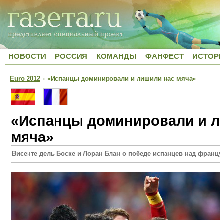
НОВОСТИ
РОССИЯ
КОМАНДЫ
ФАНФЕСТ
ИСТОР
Euro 2012
›
«Испанцы доминировали и лишили нас мяча»
«Испанцы доминировали и л
мяча»
Висенте дель Боске и Лоран Блан о победе испанцев над франц