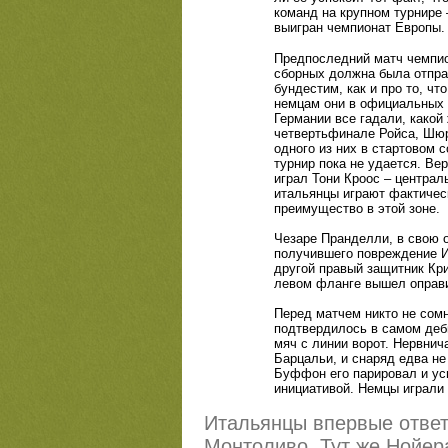
команд на крупном турнире 
выигран чемпионат Европы.
Предпоследний матч чемпио
сборных должна была отпра
бундестим, как и про то, ч
немцам они в официальных м
Германии все гадали, какой
четвертьфинале Ройса, Шюрл
одного из них в стартовом 
турнир пока не удается. Ве
играл Тони Кроос – централ
итальянцы играют фактичес
преимущество в этой зоне.
Чезаре Пранделли, в свою о
получившего повреждение И
другой правый защитник Кри
левом фланге вышел оправи
Перед матчем никто не сомн
подтвердилось в самом деб
мяч с линии ворот. Нервни
Барцальи, и снаряд едва не
Буффон его парировал и ус
инициативой. Немцы играли 
Итальянцы впервые ответ
Монтоливо. Тут же Нойер