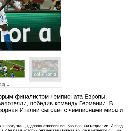
(13) →
торым финалистом чемпионата Европы,
алотелли, победив команду Германии. В
борная Италии сыграет с чемпионами мира и
ак и португальцы, довольствовавшись бронзовыми медалями. И вряд
о в 20-й раз в истории германская сборная вошла в четверку лучших