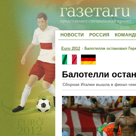
НОВОСТИ
РОССИЯ
КОМАН
Euro 2012
›
Балотелли остановил Ге
Балотелли оста
Сборная Италии вышла в финал чем