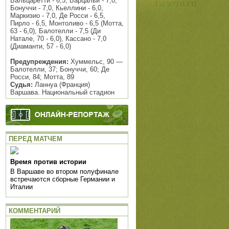
Бальцаретти - 6,5, Барцальи - 7,0,
Бонуччи - 7,0, Кьеллини - 6,0,
Маркизио - 7,0, Де Росси - 6,5,
Пирло - 6,5, Монтоливо - 6,5 (Мотта,
63 - 6,0), Балотелли - 7,5 (Ди
Натале, 70 - 6,0), Кассано - 7,0
(Диаманти, 57 - 6,0)
Предупреждения:
Хуммельс, 90 —
Балотелли, 37; Бонуччи, 60; Де
Росси, 84; Мотта, 89
Судья:
Ланнуа (Франция)
Варшава. Национальный стадион
ПЕРЕД МАТЧЕМ
Время против истории
В Варшаве во втором полуфинале
встречаются сборные Германии и
Италии
КОММЕНТАРИЙ