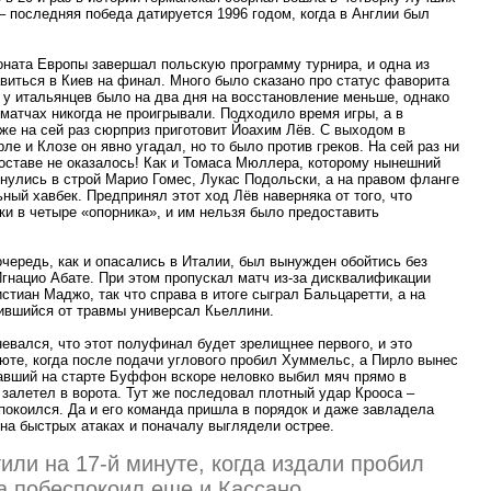
– последняя победа датируется 1996 годом, когда в Англии был
ната Европы завершал польскую программу турнира, и одна из
виться в Киев на финал. Много было сказано про статус фаворита
то у итальянцев было на два дня на восстановление меньше, однако
атчах никогда не проигрывали. Подходило время игры, а в
 же на сей раз сюрприз приготовит Йоахим Лёв. С выходом в
е и Клозе он явно угадал, но то было против греков. На сей раз ни
составе не оказалось! Как и Томаса Мюллера, которому нынешний
рнулись в строй Марио Гомес, Лукас Подольски, а на правом фланге
ьный хавбек. Предпринял этот ход Лёв наверняка от того, что
ки в четыре
«
опорника», и им нельзя было предоставить
чередь, как и опасались в Италии, был вынужден обойтись без
гнацио Абате. При этом пропускал матч из-за дисквалификации
стиан Маджо, так что справа в итоге сыграл Бальцаретти, а на
вшийся от травмы универсал Кьеллини.
евался, что этот полуфинал будет зрелищнее первого, и это
юте, когда после подачи углового пробил Хуммельс, а Пирло вынес
чавший на старте Буффон вскоре неловко выбил мяч прямо в
 залетел в ворота. Тут же последовал плотный удар Крооса –
покоился. Да и его команда пришла в порядок и даже завладела
на быстрых атаках и поначалу выглядели острее.
или на 17-й минуте, когда издали пробил
а побеспокоил еще и Кассано.