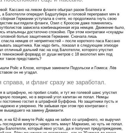
евой: Кассано на левом фланге обыграл разом Боатенга и
, а Балотелли опередил Бадштубера и головой переправил мяч в
 сборная Германии уступала в счете, но продолжила гнуть свою
ндестим выглядели фланги, Озил с Кроосом даже поменялись
футболистов зависела комбинационная игра немцев. Движение было,
сь итальянцы достаточно спокойно. При этом контратаки
«
скуадры
головной болью защитников Германии. Сначала лишь
спасла немцев от неприятностей – после короткого паса Кассано
рывать защитника. Как надо бить, показал в следующем эпизоде
л отличный дальний пас на ход Балотелли, которого упустил
и темнокожий форвард от души метров с 18 вколотил мяч под
мог такое представить?
ышли Ройс и Клозе, которые заменили Подольски и Гомеса: Лёв
оставом он не угадал.
 справа, и фланг сразу же заработал.
 в штрафную, но пробил слабо, и тут же голевой шанс упустил
арную позицию, но в верхний угол капитан не попал. Немцы
ч постоянно гостил в штрафной Буффона. Но защитники пусть и
 надежно и уверенно. Не забывая при этом про контратаки с
ре вышедшего на замену Диаманти.
е, и на 62-й минуте Ройс едва не забил со штрафного, но выручил
 последние вопросы через пять минут Маркизио, но чуть не попал.
ры Балотелли, который явно устал, да и получил предупреждение,
й гол. Лёву же ничего не оставалось, как за 20 минут до конца