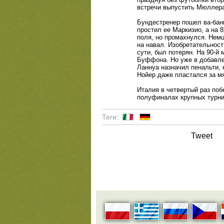
встречи выпустить Мюллера
Бундестренер пошел ва-банк
простил ее Маркизио, а на 
поля, но промахнулся. Нем
на навал. Изобретательност
сути, был потерян. На 90-й
Буффона. Но уже в добавле
Ланнуа назначил пенальти,
Нойер даже пластался за мя
Италия в четвертый раз поб
полуфиналах крупных турни
Теги:
Tweet