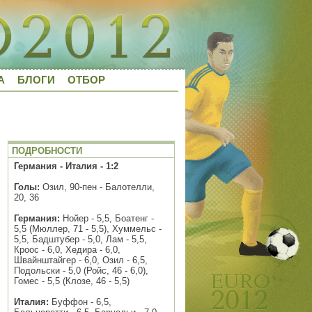
А
БЛОГИ
ОТБОР
ПОДРОБНОСТИ
Германия - Италия - 1:2
Голы:
Озил, 90-пен - Балотелли,
20, 36
Германия:
Нойер - 5,5, Боатенг -
5,5 (Мюллер, 71 - 5,5), Хуммельс -
5,5, Бадштубер - 5,0, Лам - 5,5,
Кроос - 6,0, Хедира - 6,0,
Швайнштайгер - 6,0, Озил - 6,5,
Подольски - 5,0 (Ройс, 46 - 6,0),
Гомес - 5,5 (Клозе, 46 - 5,5)
Италия:
Буффон - 6,5,