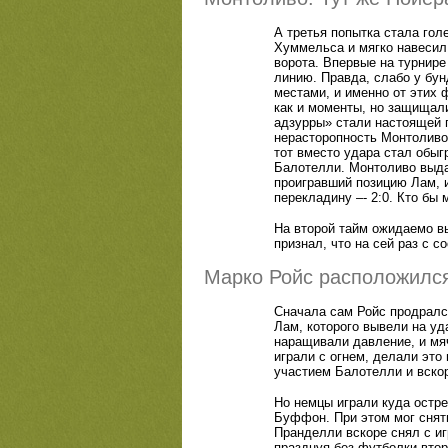
А третья попытка стала гол
Хуммельса и мягко навесил
ворота. Впервые на турнире
линию. Правда, слабо у бу
местами, и именно от этих 
как и моменты, но защищали
адзурры» стали настоящей 
нерасторопность Монтоливо 
тот вместо удара стал обыг
Балотелли. Монтоливо выда
проигравший позицию Лам, 
перекладину –- 2:0. Кто бы 
На второй тайм ожидаемо в
признал, что на сей раз с с
Марко Ройс расположился
Сначала сам Ройс продрался
Лам, которого вывели на уд
наращивали давление, и мя
играли с огнем, делали это
участием Балотелли и вско
Но немцы играли куда остре
Буффон. При этом мог снять
Пранделли вскоре снял с иг
празднуя без футболки второ