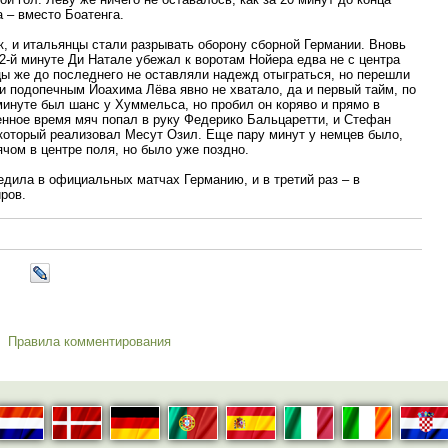
 – вместо Боатенга.
, и итальянцы стали разрывать оборону сборной Германии. Вновь
82-й минуте Ди Натале убежал к воротам Нойера едва не с центра
цы же до последнего не оставляли надежд отыграться, но перешли
и подопечным Йоахима Лёва явно не хватало, да и первый тайм, по
 минуте был шанс у Хуммельса, но пробил он коряво и прямо в
нное время мяч попал в руку Федерико Бальцаретти, и Стефан
 который реализовал Месут Озил. Еще пару минут у немцев было,
чом в центре поля, но было уже поздно.
едила в официальных матчах Германию, и в третий раз – в
ров.
Правила комментирования