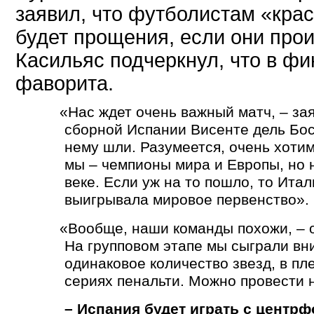
заявил, что футболистам
«
кра
будет прощения, если они прои
Касильяс подчеркнул, что в фи
фаворита.
«
Нас ждет очень важный матч, – за
сборной Испании Висенте дель Боск
нему шли. Разумеется, очень хотим
мы – чемпионы мира и Европы, но 
веке. Если уж на то пошло, то Ита
выигрывала мировое первенство».
«
Вообще, наши команды похожи, – о
На групповом этапе мы сыграли вн
одинаковое количество звезд, в п
сериях пенальти. Можно провести 
– Испания будет играть с центр