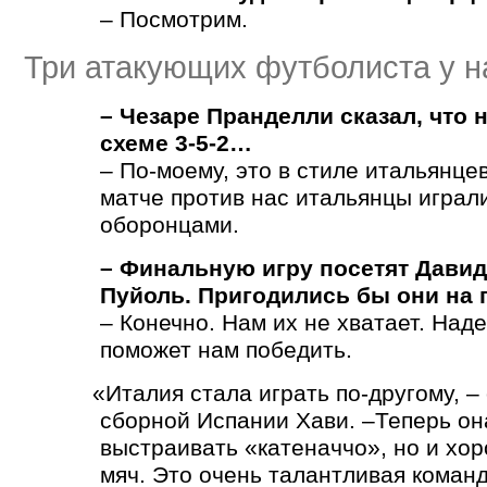
– Посмотрим.
Три атакующих футболиста у на
– Чезаре Пранделли сказал, что н
схеме 3-5-2…
– По-моему, это в стиле итальянцев
матче против нас итальянцы играли
оборонцами.
– Финальную игру посетят Давид
Пуйоль. Пригодились бы они на 
– Конечно. Нам их не хватает. Над
поможет нам победить.
«
Италия стала играть по-другому, 
сборной Испании Хави. –Теперь он
выстраивать
«
катеначчо», но и хо
мяч. Это очень талантливая коман