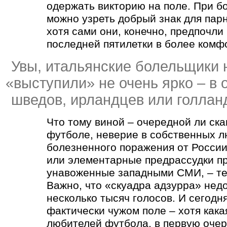
одержать викторию на поле. При б
можно узреть добрый знак для пар
хотя сами они, конечно, предпочли
последней пятилетки в более комф
Увы, итальянские болельщики 
«
выступили» не очень ярко – в 
шведов, ирландцев или голлан
Что тому виной – очередной ли ск
футболе, неверие в собственных 
болезненного поражения от России
или элементарные предрассудки пр
унавоженные западными СМИ, – те
Важно, что
«
скуадра адзурра» нед
несколько тысяч голосов. И сегодн
фактически чужом поле – хотя кака
любителей футбола, в первую очер