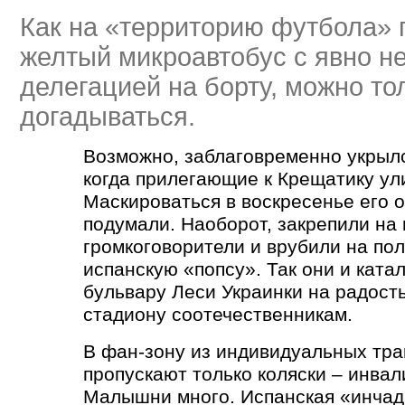
Как на
«
территорию футбола» 
желтый микроавтобус с явно н
делегацией на борту, можно то
догадываться.
Возможно, заблаговременно укрылс
когда прилегающие к Крещатику у
Маскироваться в воскресенье его 
подумали. Наоборот, закрепили на
громкоговорители и врубили на по
испанскую
«
попсу». Так они и ката
бульвару Леси Украинки на радост
стадиону соотечественникам.
В фан-зону из индивидуальных тра
пропускают только коляски – инвал
Малышни много. Испанская
«
инчад