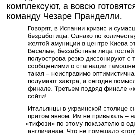
комплексуют, а вовсю готовятс
команду Чезаре Пранделли.
Говорят, в Испании кризис и сума
безработицы. Однако по количеств
желтой амуниции в центре Киева э
Веселые, беззаботные лица гостей
полуострова резко диссонируют с
сообщениями о стагнации тамошне
такая – неисправимо оптимистична
подумают завтра, а сегодня помыс
финале. Третьем подряд финале
«
сойти!
Итальянцы в украинской столице с
притом явном. Им не привыкать – 
«
тифози» по этому показателю в од
англичанам. Что не помешало
«
гол