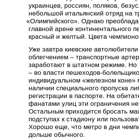
украинцев, россиян, поляков, безу
небольшой итальянский отряд на т
«
Олимпийского». Однако преоблад
главной арене континентального п
красный и желтый. Цвета чемпионо
Уже завтра киевские автолюбители
облегчением – транспортные артер
заработают в штатном режиме. Но 
– во власти пешеходов-болельщико
индивидуальном
«
железном коне» 
наличии специального пропуска л
регистрации в паспорте. На обитат
фанатами улиц эти ограничения не
Остальным приходится бросать ма
подступах к стадиону или пользова
Хорошо еще, что метро в дни чемп
дольше обычного.