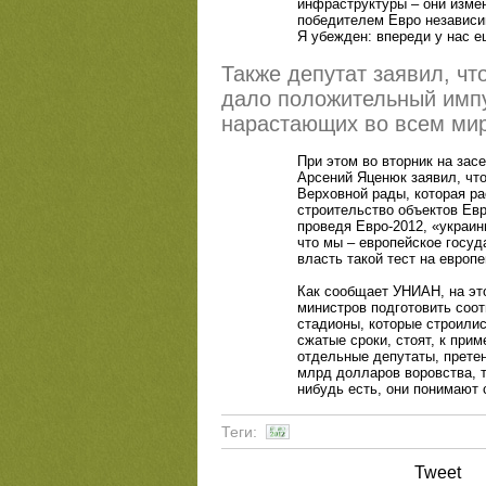
инфраструктуры – они изме
победителем Евро независим
Я убежден: впереди у нас 
Также депутат заявил, чт
дало положительный импу
нарастающих во всем ми
При этом во вторник на за
Арсений Яценюк заявил, чт
Верховной рады, которая ра
строительство объектов Евр
проведя Евро-2012,
«
украин
что мы – европейское госуд
власть такой тест на европ
Как сообщает УНИАН, на эт
министров подготовить соот
стадионы, которые строилис
сжатые сроки, стоят, к при
отдельные депутаты, прете
млрд долларов воровства, то
нибудь есть, они понимают 
Теги:
Tweet