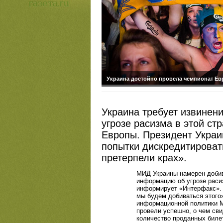
Украина достойно провела чемпионат Е
Украина требует извинен
угрозе расизма в этой ст
Европы. Президент Украи
попытки дискредитирова
претерпели крах».
МИД Украины намерен добив
информацию об угрозе раси
информирует «Интерфакс». 
мы будем добиваться этого»
информационной политики М
провели успешно, о чем сви
количество проданных биле