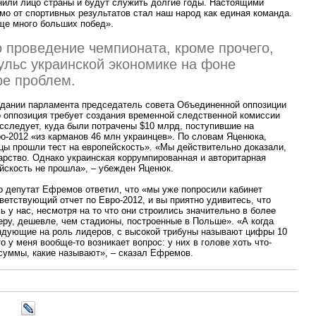
нили лицо страны и будут служить долгие годы. Настоящими
о от спортивных результатов стал наш народ как единая команда.
еще много больших побед».
о проведение чемпионата, кроме прочего,
льс украинской экономике на фоне
ре проблем.
седании парламента председатель совета Объединенной оппозиции
о оппозиция требует создания временной следственной комиссии
сследует, куда были потрачены $10 млрд, поступившие на
о-2012
«
из карманов 46 млн украинцев». По словам Яценюка,
цы прошли тест на европейскость».
«
Мы действительно доказали,
арство. Однако украинская коррумпированная и авторитарная
ейскость не прошла», – убежден Яценюк.
о депутат Ефремов ответил, что
«
мы уже попросили кабинет
ветствующий отчет по Евро-2012, и вы приятно удивитесь, что
ь у нас, несмотря на то что они строились значительно в более
меру, дешевле, чем стадионы, построенные в Польше».
«
А когда
ндующие на роль лидеров, с высокой трибуны называют цифры 10
 у меня вообще-то возникает вопрос: у них в голове хоть что-
суммы, какие называют», – сказал Ефремов.