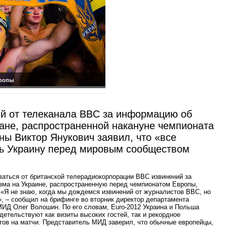
вропы
ий от телеканала BBC за информацию об
ране, распространенной накануне чемпионата
ны Виктор Янукович заявил, что
«
все
ть Украину перед мировым сообществом
аться от британской телерадиокорпорации BBC извинений за
зма на Украине, распространенную перед чемпионатом Европы,
«Я не знаю, когда мы дождемся извинений от журналистов BBC, но
, – сообщил на брифинге во вторник директор департамента
ИД Олег Волошин. По его словам, Euro-2012 Украина и Польша
детельствуют как визиты высоких гостей, так и рекордное
тов на матчи. Представитель МИД заверил, что обычные европейцы,