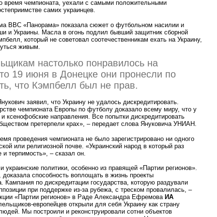
во время чемпионата, уехали с самыми положительными
остеприимстве самих украинцев.
мма BBC
«
Панорама» показала сюжет о футбольном насилии и
ши и Украины. Масла в огонь подлил бывший защитник сборной
пбелл, который не советовал соотечественникам ехать на Украину,
нуться живым.
ьщикам настолько понравилось на
то 19 июня в Донецке они пронесли по
ать, что Кэмпбелл был не прав.
нукович заявил, что Украину не удалось дискредитировать.
рстве чемпионата Европы по футболу доказало всему миру, что у
 и ксенофобские направления. Все попытки дискредитировать
бществом претерпели крах», – передает слова Януковича УНИАН.
ремя проведения чемпионата не было зарегистрировано ни одного
кой или религиозной почве.
«
Украинский народ в который раз
и терпимость», – сказал он.
 украинские политики, особенно из правящей
«
Партии регионов».
, доказала способность воплощать в жизнь проекты
. Кампания по дискредитации государства, которую раздували
позиции при поддержке из-за рубежа, с треском провалилась, –
кции
«
Партии регионов» в Раде Александра Ефремова
ИА
олельщиков-европейцев открыли для себя Украину как страну
людей. Мы построили и реконструировали сотни объектов