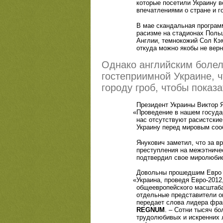
которые посетили Украину 
впечатлениями о стране и г
В мае скандальная програ
расизме на стадионах Поль
Англии, темнокожий Сол Кэм
откуда можно якобы не вер
Однако английским болел
гостеприимной Украине, ч
городу гроб, чтобы показ
Президент Украины Виктор Я
«
Проведение в нашем госуда
нас отсутствуют расистские
Украину перед мировым соо
Янукович заметил, что за в
преступления на межэтничес
подтвердил свое миролюбие 
Довольны прошедшим Евро и
«
Украина, проведя Евро-2012
общеевропейского масштаба
отдельные представители оп
передает слова лидера фра
REGNUM
. – Сотни тысяч б
трудолюбивых и искренних 