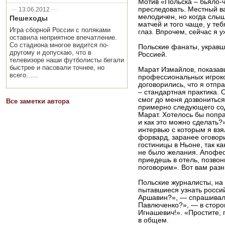
Мотив «Польска – бьяло-
преследовать. Местный в
—
13.06.2012
—
мелодичен, но когда слыш
Пешеходы
матчей и того чаще, у те
Игра сборной России с поляками
глаз. Впрочем, сейчас я 
оставила неприятное впечатление.
Со стадиона многое видится по-
Польские фанаты, укравши
другому и допускаю, что в
Россией.
телевизоре наши футболисты бегали
быстрее и пасовали точнее, но
Марат Измайлов, показав
всего......
профессиональных игроко
договорились, что я отпр
– стандартная практика. 
смог до меня дозвонитьс
Все заметки автора
примерно следующего сод
Марат. Хотелось бы попра
и как это можно сделать?
интервью с которым я взя
форвард, заранее оговор
гостиницы в Ньоне, так ка
не было желания. Апофео
приедешь в отель, позвон
поговорим». Вот вам разн
Польские журналисты, на
пытавшиеся узнать росси
Аршавин?», — спрашивали
Павлюченко?», — в сторон
Игнашевич!». «Простите, 
в общем.