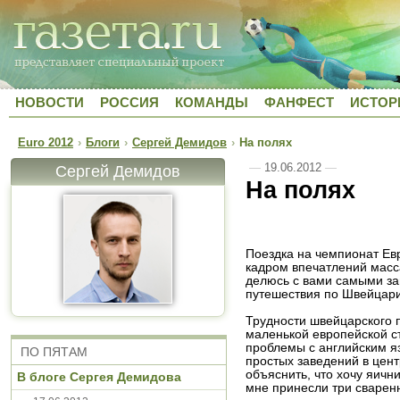
НОВОСТИ
РОССИЯ
КОМАНДЫ
ФАНФЕСТ
ИСТОР
Euro 2012
›
Блоги
›
Сергей Демидов
›
На полях
—
19.06.2012
—
Сергей Демидов
На полях
Поездка на чемпионат Ев
кадром впечатлений масса
делюсь с вами самыми 
путешествия по Швейцар
Трудности швейцарского 
маленькой европейской с
проблемы с английским яз
ПО ПЯТАМ
простых заведений в цен
объяснить, что хочу яични
В блоге Сергея Демидова
мне принесли три сварен