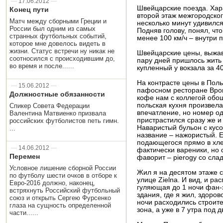
—
17.06.2012
—
Швейцарские поезда. Хар
Конец пути
второй этаж межгородског
Матч между сборными Греции и
несколько минут удивился
России был одним из самых
Подняв голову, понял, что
странных футбольных событий,
менее 100 км/ч – внутри 
которое мне довелось видеть в
жизни. Статус встречи ну никак не
Швейцарские цены, выжавш
соотносился с происходившим до,
пару дней пришлось жить 
во время и после......
купленный у вокзала за 4
На контрасте цены в Пол
—
15.06.2012
—
пафосном ресторане Вроц
Должностные обязанности
кофе нам с коллегой обо
польская кухня произвел
Спикер Совета Федерации
впечатление, но номер од
Валентина Матвиенко призвала
пристрастился сразу же и
российских футболистов петь гимн.
Наваристый бульон с кус
...
название – нажористый. Е
подающегося прямо в хлеб
—
14.06.2012
—
фактически вареники, но
Перемен
фаворит – pierogy со сла
Условное лишение сборной России
Жил я на десятом этаже 
по футболу шести очков в отборе к
улице Zielna. И вид, и ра
Евро-2016 должно, наконец,
гуляющая до 1 ночи фан-з
встряхнуть Российский футбольный
здания, где я жил, здоров
союз и открыть Сергею Фурсенко
ночи расходились строите
глаза на сущность определенной
зона, а уже в 7 утра под
части......