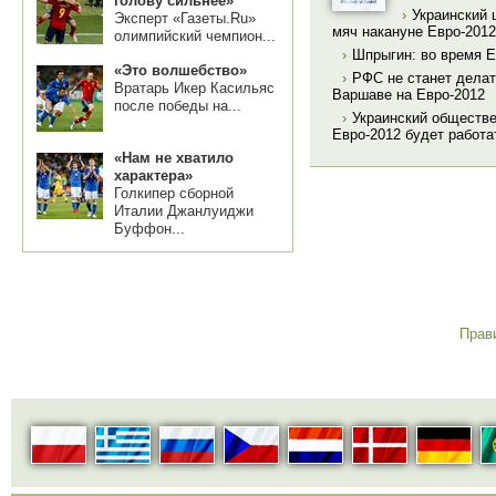
голову сильнее»
›
Украинский 
Эксперт «Газеты.Ru»
мяч накануне Евро-2012
олимпийский чемпион...
›
Шпрыгин: во время Е
«Это волшебство»
›
РФС не станет делат
Вратарь Икер Касильяс
Варшаве на Евро-2012
после победы на...
›
Украинский обществе
Евро-2012 будет работа
«Нам не хватило
характера»
Голкипер сборной
Италии Джанлуиджи
Буффон...
Прав