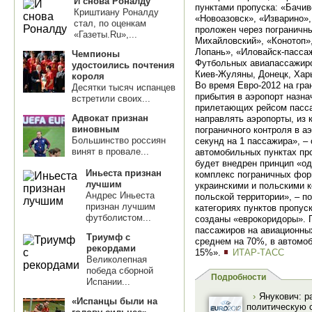
И снова Роналду
пунктами пропуска: «Бачив
Криштиану Роналду
«Новоазовск», «Изварино»
стал, по оценкам
проложен через пограничны
«Газеты.Ru»,...
Михайловский», «Конотоп»
Лопань», «Иловайск-пасса
Чемпионы
Футбольных авиапассажиро
удостоились почтения
Киев-Жуляны, Донецк, Харь
короля
Во время Евро-2012 на гра
Десятки тысяч испанцев
прибытия в аэропорт назна
встретили своих...
прилетающих рейсом пасса
Адвокат признан
направлять аэропорты, из 
виновным
пограничного контроля в а
Большинство россиян
секунд на 1 пассажира», –
винят в провале...
автомобильных пунктах про
будет внедрен принцип «од
Иньеста признан
комплекс пограничных фор
лучшим
украинскими и польскими 
Андрес Иньеста
польской территории», – п
признан лучшим
категориях пунктов пропус
футболистом...
созданы «еврокоридоры». 
пассажиров на авиационных
Триумф с
среднем на 70%, в автомо
рекордами
15%».
ИТАР-ТАСС
Великолепная
победа сборной
Подробности
Испании...
›
Янукович: р
«Испанцы были на
политическую