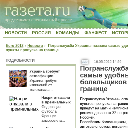
НОВОСТИ
РОССИЯ
КОМАНДЫ
ФАНФЕСТ
ИСТОР
Euro 2012
›
Новости
›
Погранслужба Украины назвала самые уд
пункты пропуска на границе
ПОДРОБНОСТИ
—
16.05.2012 14:59
—
Погранслужба
Украина требует
самые удобн
сатисфакции
болельщиков 
Украина требует
извинений от
границе
телеканала...
Насри отказали
Погранслужба Украины огл
в премиальных
пунктов пропуска на грани
Федерация
приедут на матчи чемпиона
футбола
рекомендованных 32 погран
Франции
Россией.
заморозила...
Российским болельщикам, 
автотранспортом, пограни