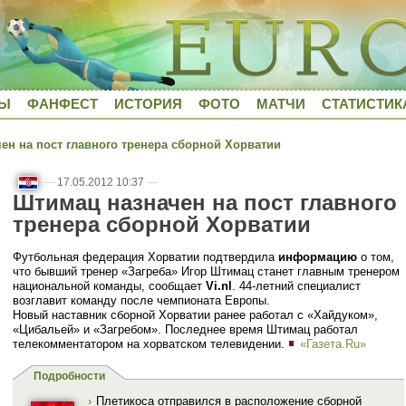
ДЫ
ФАНФЕСТ
ИСТОРИЯ
ФОТО
МАТЧИ
СТАТИСТИК
н на пост главного тренера сборной Хорватии
—
17.05.2012 10:37
—
Штимац назначен на пост главного
тренера сборной Хорватии
Футбольная федерация Хорватии подтвердила
информацию
о том,
что бывший тренер «Загреба» Игор Штимац станет главным тренером
национальной команды, сообщает
Vi.nl
. 44-летний специалист
возглавит команду после чемпионата Европы.
Новый наставник сборной Хорватии ранее работал с «Хайдуком»,
«Цибальей» и «Загребом». Последнее время Штимац работал
телекомментатором на хорватском телевидении.
«Газета.Ru»
Подробности
›
Плетикоса отправился в расположение сборной