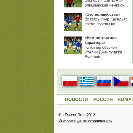
Эксперт «Газеты.Ru»
олимпийский чемпион...
«Это волшебство»
Вратарь Икер Касильяс
после победы на...
«Нам не хватило
характера»
Голкипер сборной
Италии Джанлуиджи
Буффон...
НОВОСТИ
РОССИЯ
КОМА
© «Газета.Ru», 2012
Информация об ограничениях