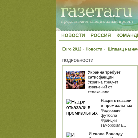
НОВОСТИ
РОССИЯ
КОМАН
Euro 2012
›
Новости
›
Штимац назначе
ПОДРОБНОСТИ
Украина требует
сатисфакции
Украина требует
извинений от
телеканала...
Насри отказали
в премиальных
Федерация
футбола
Франции
заморозила...
И снова Роналду