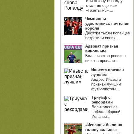
Криштиану Роналду
стал, по оценкам
«Газеты.Ru»,...
Чемпионы
удостоились почтения
короля
Десятки тысяч испанцев
встретили своих...
Адвокат признан
виновным
Большинство россиян
винят в провале...
Иньеста признан
лучшим
Андрес Иньеста
признан лучшим
футболистом...
Триумф с
рекордами
Великолепная
победа сборной
Испании...
«Испанцы были на
голову сильнее»