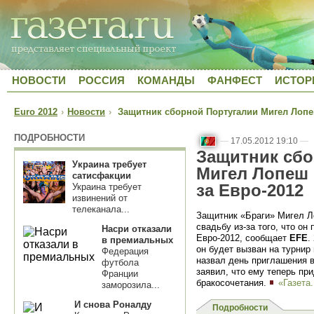
НОВОСТИ
РОССИЯ
КОМАНДЫ
ФАНФЕСТ
ИСТОР
Euro 2012
›
Новости
›
Защитник сборной Португалии Мигел Лопеш
ПОДРОБНОСТИ
—
17.05.2012 19:10
—
Защитник сбо
Украина требует
Мигел Лопеш 
сатисфакции
за Евро-2012
Украина требует
извинений от
телеканала...
Защитник «Браги» Мигел 
свадьбу из-за того, что он
Насри отказали
Евро-2012, сообщает
EFE
.
в премиальных
он будет вызван на турнир
Федерация
назвал день приглашения 
футбола
заявил, что ему теперь пр
Франции
бракосочетания.
«Газета
заморозила...
И снова Роналду
Подробности