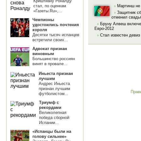
Криштиану Роналду
стал, по оценкам
›
Мартинш не 
«Газеты.Ru»,...
›
Защитник с
отменил свадьб
Чемпионы
›
Бруну Алвеш включен
удостоились почтения
Евро-2012
короля
Десятки тысяч испанцев
›
Стал известен девиз
встретили своих...
Адвокат признан
виновным
Большинство россиян
винят в провале...
Иньеста признан
лучшим
Андрес Иньеста
признан лучшим
Прав
футболистом...
Триумф с
рекордами
Великолепная
победа сборной
Испании...
«Испанцы были на
голову сильнее»