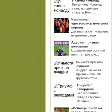
И снова Роналду
Криштиану Роналду
стал, по оценкам
«Газеты.Ru»,...
Чемпионы
удостоились почтения
короля
Десятки тысяч испанцев
встретили своих...
Адвокат признан
виновным
Большинство россиян
винят в провале...
Иньеста признан
лучшим
Андрес Иньеста
признан лучшим
футболистом...
Триумф с
рекордами
Великолепная
победа сборной
Испании...
«Испанцы были на