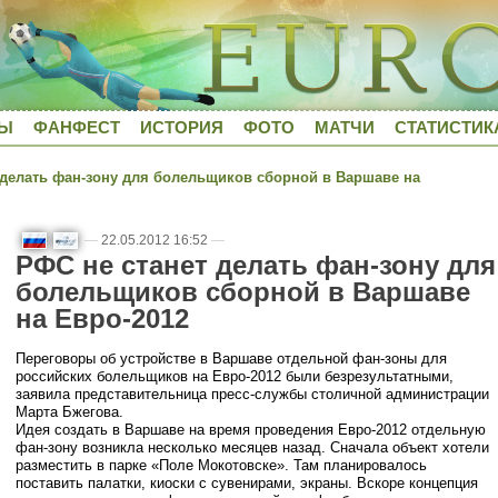
ДЫ
ФАНФЕСТ
ИСТОРИЯ
ФОТО
МАТЧИ
СТАТИСТИК
делать фан-зону для болельщиков сборной в Варшаве на
—
22.05.2012 16:52
—
РФС не станет делать фан-зону для
болельщиков сборной в Варшаве
на Евро-2012
Переговоры об устройстве в Варшаве отдельной фан-зоны для
российских болельщиков на Евро-2012 были безрезультатными,
заявила представительница пресс-службы столичной администрации
Марта Бжегова.
Идея создать в Варшаве на время проведения Евро-2012 отдельную
фан-зону возникла несколько месяцев назад. Сначала объект хотели
разместить в парке «Поле Мокотовске». Там планировалось
поставить палатки, киоски с сувенирами, экраны. Вскоре концепция