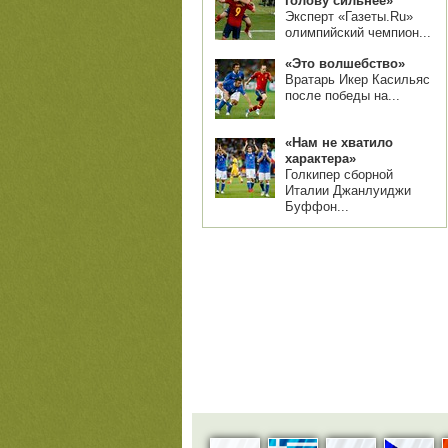
голову сильнее»
Эксперт «Газеты.Ru»
олимпийский чемпион...
«Это волшебство»
Вратарь Икер Касильяс
после победы на...
«Нам не хватило
характера»
Голкипер сборной
Италии Джанлуиджи
Буффон...