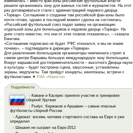
изменилась – вместо фан-зоны российские футбольные власти
решили организовать зону для важных гостей и журналистов. На этот
раз договариваться стали с администрацией ледового дворца
«Торвар». Соглашение о создании там российской фан-зоны было
почти готово, однако в последний момент сделка не состоялась.
«Российский футбольный союз подал заявку на организацию
отдельной зоны для болельщиков в ледовом дворце «Торвар». На
днях стало известно, что они от этих планов отказались», – сказала
Бжегова.
«Соглашение подписано не будет. РФС отказался, и мы не знаем
почему», – подтвердили в дирекции «Торвара».
Для развлечения болельщиков организаторы чемпионата строят в
самом центре Варшавы большую международную зону болельщика.
Вокруг варшавской достопримечательности – высотного Дворца науки
и культуры – будет построена сцена, закусочные, установлены
экраны, медпункты. Там пройдут концерты, кинопоказы, встречи с
футболистами.
РИА «Новости»
Подробности
›
Кавани и Касерес приняли участие в тренировке
сборной Уругвая
›
Рыбус: Кержаков и Аршавин -- самые опасные
футболисты сборной России
›
Адвокат: восемь человек стартового состава на Евро я уже
определил
›
Шишкин не сыграет на Евро-2012