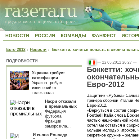
НОВОСТИ
РОССИЯ
КОМАНДЫ
ФАНФЕСТ
ИСТОР
Euro 2012
›
Новости
›
Боккетти: хочется попасть в окончательны
ПОДРОБНОСТИ
—
22.05.2012 20:27
—
Боккетти: хоч
Украина требует
окончательны
сатисфакции
Евро-2012
Украина требует
извинений от
телеканала...
Защитник «Рубина» Сальва
тренера сборной Италии Че
Насри отказали
Евро-2012.
в премиальных
«Вернуться в состав сборн
Федерация
Football Italia
слова Боккет
футбола
частью национальной коман
Франции
хотел бы остаться в сборн
заморозила...
больше молодых игроков, ч
И снова Роналду
секретное оружие – желани