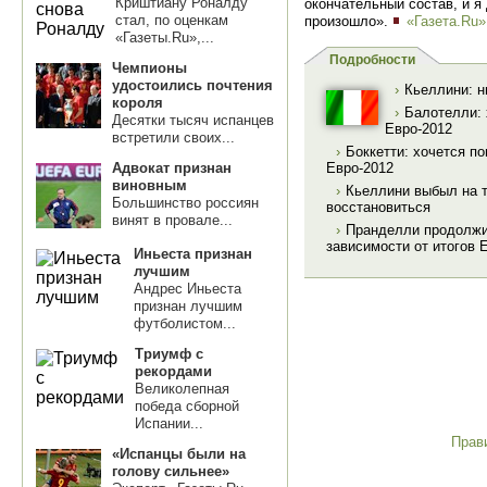
Криштиану Роналду
окончательный состав, и я 
стал, по оценкам
произошло».
«Газета.Ru»
«Газеты.Ru»,...
Подробности
Чемпионы
удостоились почтения
›
Кьеллини: н
короля
›
Балотелли: 
Десятки тысяч испанцев
Евро-2012
встретили своих...
›
Боккетти: хочется п
Адвокат признан
Евро-2012
виновным
›
Кьеллини выбыл на т
Большинство россиян
восстановиться
винят в провале...
›
Пранделли продолжит
зависимости от итогов 
Иньеста признан
лучшим
Андрес Иньеста
признан лучшим
футболистом...
Триумф с
рекордами
Великолепная
победа сборной
Испании...
Прав
«Испанцы были на
голову сильнее»