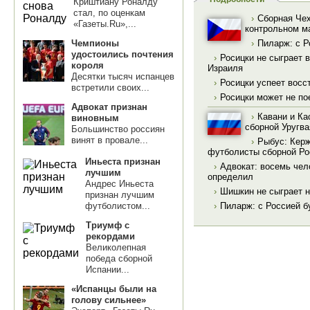
Криштиану Роналду
стал, по оценкам
›
Сборная Чех
«Газеты.Ru»,...
контрольном м
Чемпионы
›
Пиларж: с Р
удостоились почтения
›
Росицки не сыграет 
короля
Израиля
Десятки тысяч испанцев
›
Росицки успеет восс
встретили своих...
›
Росицки может не по
Адвокат признан
›
Кавани и Ка
виновным
сборной Уругва
Большинство россиян
винят в провале...
›
Рыбус: Керж
футболисты сборной Ро
Иньеста признан
›
Адвокат: восемь чел
лучшим
определил
Андрес Иньеста
›
Шишкин не сыграет н
признан лучшим
футболистом...
›
Пиларж: с Россией бу
Триумф с
рекордами
Великолепная
победа сборной
Испании...
«Испанцы были на
голову сильнее»