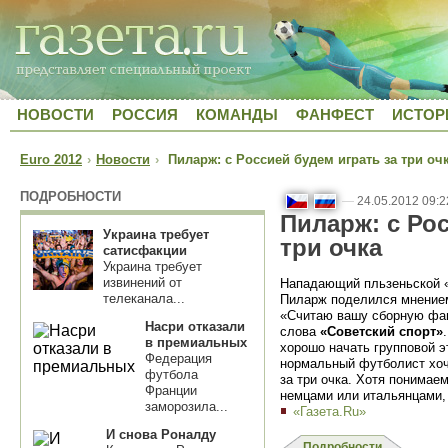
НОВОСТИ
РОССИЯ
КОМАНДЫ
ФАНФЕСТ
ИСТОР
Euro 2012
›
Новости
›
Пиларж: с Россией будем играть за три оч
ПОДРОБНОСТИ
—
24.05.2012 09:2
Пиларж: с Рос
Украина требует
три очка
сатисфакции
Украина требует
извинений от
Нападающий пльзеньской «
телеканала...
Пиларж поделился мнением
«Считаю вашу сборную фав
Насри отказали
слова
«Советский спорт»
в премиальных
хорошо начать групповой 
Федерация
нормальный футболист хоч
футбола
за три очка. Хотя понимаем
Франции
немцами или итальянцами, 
заморозила...
«Газета.Ru»
И снова Роналду
Подробности