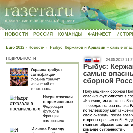
НОВОСТИ
РОССИЯ
КОМАНДЫ
ФАНФЕСТ
ИСТОР
Euro 2012
›
Новости
›
Рыбус: Кержаков и Аршавин -- самые опа
ПОДРОБНОСТИ
—
24.05.2012 11:2
Рыбус: Кержа
Украина требует
самые опасн
сатисфакции
сборной Росс
Украина требует
извинений от
телеканала...
Полузащитник сборной Пол
опасных футболистах в сос
Насри отказали
«Конечно, мы должны обра
в премиальных
– передает слова поляка
P
Федерация
по телевизору матчи «Зени
футбола
свою очередь, после возвр
Франции
стороны проявил себя Анд
заморозила...
главным образом состоит и
И снова Роналду
команде сыгранности».