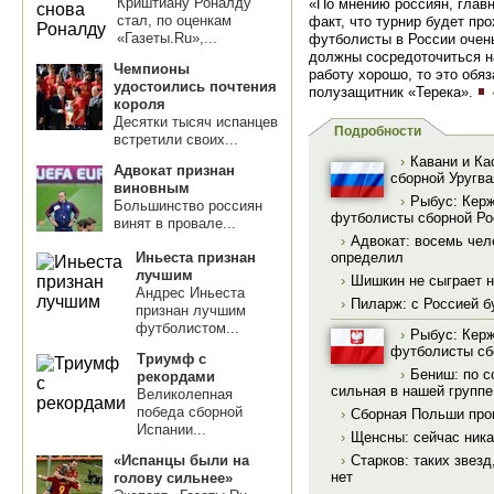
Криштиану Роналду
«По мнению россиян, глав
стал, по оценкам
факт, что турнир будет про
«Газеты.Ru»,...
футболисты в России очень
должны сосредоточиться н
Чемпионы
работу хорошо, то это обя
удостоились почтения
полузащитник «Терека».
короля
Десятки тысяч испанцев
Подробности
встретили своих...
›
Кавани и Ка
Адвокат признан
сборной Уругва
виновным
›
Рыбус: Керж
Большинство россиян
футболисты сборной Ро
винят в провале...
›
Адвокат: восемь чел
Иньеста признан
определил
лучшим
›
Шишкин не сыграет н
Андрес Иньеста
›
Пиларж: с Россией бу
признан лучшим
футболистом...
›
Рыбус: Керж
футболисты сб
Триумф с
›
Бениш: по с
рекордами
сильная в нашей группе
Великолепная
победа сборной
›
Сборная Польши про
Испании...
›
Щенсны: сейчас ника
«Испанцы были на
›
Старков: таких звез
нет
голову сильнее»