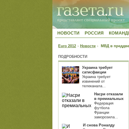
НОВОСТИ
РОССИЯ
КОМАН
Euro 2012
›
Новости
›
МВД в преддвер
ПОДРОБНОСТИ
Украина требует
сатисфакции
Украина требует
извинений от
телеканала...
Насри отказали
в премиальных
Федерация
футбола
Франции
заморозила...
И снова Роналду