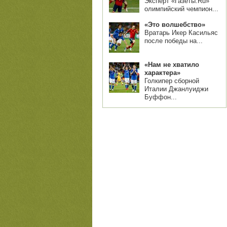
Эксперт «Газеты.Ru»
олимпийский чемпион...
«Это волшебство»
Вратарь Икер Касильяс
после победы на...
«Нам не хватило
характера»
Голкипер сборной
Италии Джанлуиджи
Буффон...