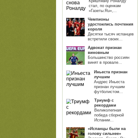
Криштиану Роналду
стал, по оценкам
«Газеты.Ru»,...
Чемпионы
удостоились почтения
короля
Десятки тысяч испанцев
встретили своих...
Адвокат признан
виновным
Большинство россиян
винят в провале...
Иньеста признан
лучшим
Андрес Иньеста
признан лучшим
футболистом...
Триумф с
рекордами
Великолепная
победа сборной
Испании...
«Испанцы были на
голову сильнее»