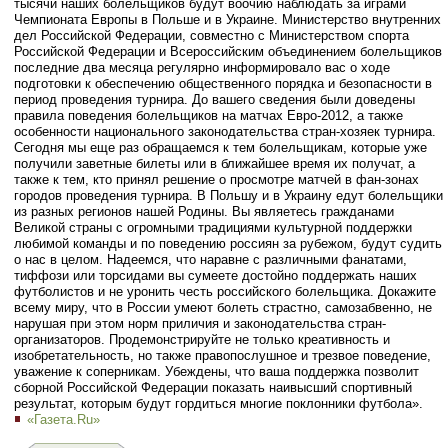
тысячи наших болельщиков будут воочию наблюдать за играми
Чемпионата Европы в Польше и в Украине. Министерство внутренних
дел Российской Федерации, совместно с Министерством спорта
Российской Федерации и Всероссийским объединением болельщиков
последние два месяца регулярно информировало вас о ходе
подготовки к обеспечению общественного порядка и безопасности в
период проведения турнира. До вашего сведения были доведены
правила поведения болельщиков на матчах Евро-2012, а также
особенности национального законодательства стран-хозяек турнира.
Сегодня мы еще раз обращаемся к тем болельщикам, которые уже
получили заветные билеты или в ближайшее время их получат, а
также к тем, кто принял решение о просмотре матчей в фан-зонах
городов проведения турнира. В Польшу и в Украину едут болельщики
из разных регионов нашей Родины. Вы являетесь гражданами
Великой страны с огромными традициями культурной поддержки
любимой команды и по поведению россиян за рубежом, будут судить
о нас в целом. Надеемся, что наравне с различными фанатами,
тиффози или торсидами вы сумеете достойно поддержать наших
футболистов и не уронить честь российского болельщика. Докажите
всему миру, что в России умеют болеть страстно, самозабвенно, не
нарушая при этом норм приличия и законодательства стран-
организаторов. Продемонстрируйте не только креативность и
изобретательность, но также правопослушное и трезвое поведение,
уважение к соперникам. Убеждены, что ваша поддержка позволит
сборной Российской Федерации показать наивысший спортивный
результат, которым будут гордиться многие поклонники футбола».
«Газета.Ru»