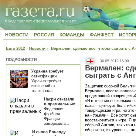
НОВОСТИ
РОССИЯ
КОМАНДЫ
ФАНФЕСТ
ИСТОР
Euro 2012
›
Новости
›
Вермален: сделаю все, чтобы сыграть с А
ПОДРОБНОСТИ
—
30.05.2012 16:00
—
Вермален: сд
Украина требует
сыграть с Ан
сатисфакции
Украина требует
извинений от
Защитник сборной Бельгии
телеканала...
Вермален, восстанавлива
предстоящий товарищеский
Насри отказали
«Я в течение нескольких 
в премиальных
паха, – цитирует бельгийс
Федерация
товарищеская игра, но это
футбола
на «Уэмбли». Все хотят сыг
Франции
восстановиться к игре. Я 
заморозила...
сборной Англии, так что я
сборников, их уровень, так
И снова Роналду