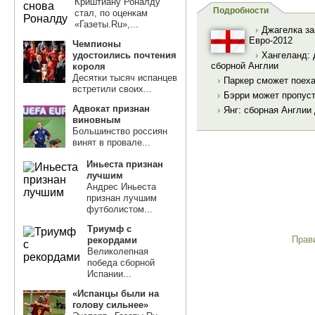
Криштиану Роналду
Подробности
стал, по оценкам
«Газеты.Ru»,...
›
Джагелка за
Евро-2012
Чемпионы
удостоились почтения
›
Хангеланд: 
сборной Англии
короля
Десятки тысяч испанцев
›
Паркер сможет поеха
встретили своих...
›
Бэрри может пропуст
Адвокат признан
›
Янг: сборная Англии
виновным
Большинство россиян
винят в провале...
Иньеста признан
лучшим
Андрес Иньеста
признан лучшим
футболистом...
Триумф с
Прав
рекордами
Великолепная
победа сборной
Испании...
«Испанцы были на
голову сильнее»