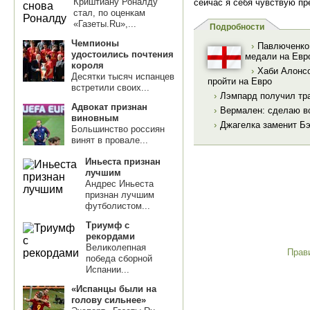
Криштиану Роналду
сейчас я себя чувствую п
стал, по оценкам
«Газеты.Ru»,...
Подробности
Чемпионы
›
Павлюченко:
удостоились почтения
медали на Евр
короля
›
Хаби Алонсо
Десятки тысяч испанцев
пройти на Евро
встретили своих...
›
Лэмпард получил тра
Адвокат признан
›
Вермален: сделаю вс
виновным
›
Джагелка заменит Бэ
Большинство россиян
винят в провале...
Иньеста признан
лучшим
Андрес Иньеста
признан лучшим
футболистом...
Триумф с
рекордами
Великолепная
Прав
победа сборной
Испании...
«Испанцы были на
голову сильнее»