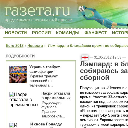
НОВОСТИ
РОССИЯ
КОМАНДЫ
ФАНФЕСТ
ИСТОР
Euro 2012
›
Новости
›
Лэмпард: в ближайшее время не собираюс
ПОДРОБНОСТИ
—
31.05.2012 12:58
—
Лэмпард: в б
Украина требует
собираюсь за
сатисфакции
сборной
Украина требует
извинений от
телеканала...
Полузащитник «Челси» и с
не намерен завершать кар
Насри отказали
время. Участие 33-летнег
в премиальных
находится под вопросом и
Федерация
одной из тренировок сборн
футбола
«Я не намерен завершать 
Франции
– передает
Sky Sports
слов
заморозила...
чемпионат Европы вовсе н
И снова Роналду
турниром в моей карьере. Е