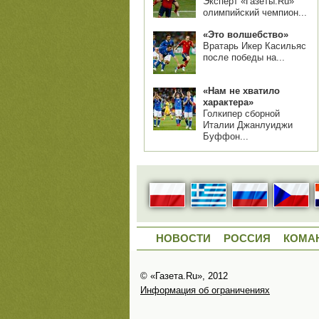
Эксперт «Газеты.Ru»
олимпийский чемпион...
«Это волшебство»
Вратарь Икер Касильяс
после победы на...
«Нам не хватило
характера»
Голкипер сборной
Италии Джанлуиджи
Буффон...
НОВОСТИ
РОССИЯ
КОМА
© «Газета.Ru», 2012
Информация об ограничениях