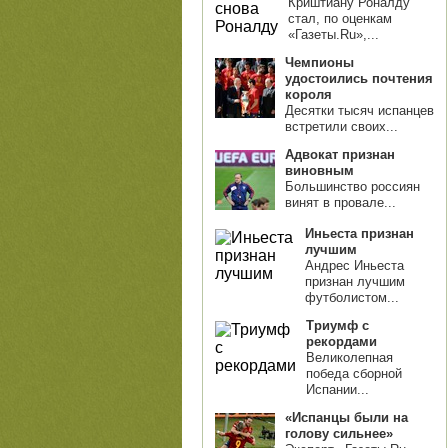
Криштиану Роналду
стал, по оценкам
«Газеты.Ru»,...
Чемпионы
удостоились почтения
короля
Десятки тысяч испанцев
встретили своих...
Адвокат признан
виновным
Большинство россиян
винят в провале...
Иньеста признан
лучшим
Андрес Иньеста
признан лучшим
футболистом...
Триумф с
рекордами
Великолепная
победа сборной
Испании...
«Испанцы были на
голову сильнее»