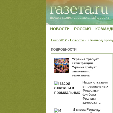
НОВОСТИ
РОССИЯ
КОМАН
Euro 2012
›
Новости
›
Лэмпард пропу
ПОДРОБНОСТИ
Украина требует
сатисфакции
Украина требует
извинений от
телеканала...
Насри отказали
в премиальных
Федерация
футбола
Франции
заморозила...
И снова Роналду