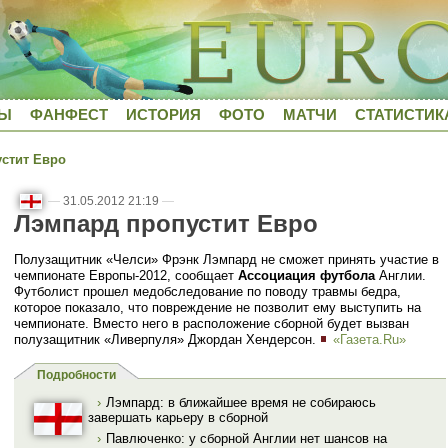
ДЫ
ФАНФЕСТ
ИСТОРИЯ
ФОТО
МАТЧИ
СТАТИСТИК
стит Евро
—
31.05.2012 21:19
—
Лэмпард пропустит Евро
Полузащитник «Челси» Фрэнк Лэмпард не сможет принять участие в
чемпионате Европы-2012, сообщает
Ассоциация футбола
Англии.
Футболист прошел медобследование по поводу травмы бедра,
которое показало, что повреждение не позволит ему выступить на
чемпионате. Вместо него в расположение сборной будет вызван
полузащитник «Ливерпуля» Джордан Хендерсон.
«Газета.Ru»
Подробности
›
Лэмпард: в ближайшее время не собираюсь
завершать карьеру в сборной
›
Павлюченко: у сборной Англии нет шансов на