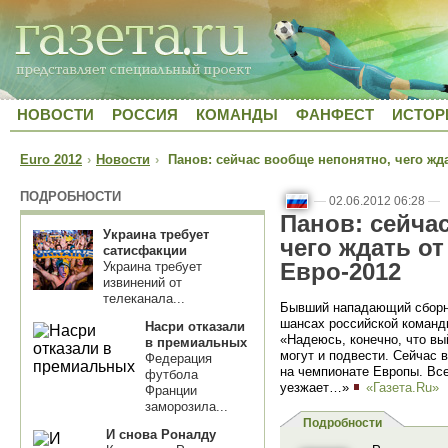
НОВОСТИ
РОССИЯ
КОМАНДЫ
ФАНФЕСТ
ИСТОР
Euro 2012
›
Новости
›
Панов: сейчас вообще непонятно, чего жда
ПОДРОБНОСТИ
—
02.06.2012 06:28
—
Панов: сейча
Украина требует
чего ждать о
сатисфакции
Евро-2012
Украина требует
извинений от
телеканала...
Бывший нападающий сборн
шансах российской команд
Насри отказали
«Надеюсь, конечно, что вы
в премиальных
могут и подвести. Сейчас 
Федерация
на чемпионате Европы. Все,
футбола
уезжает…»
«Газета.Ru»
Франции
заморозила...
Подробности
И снова Роналду