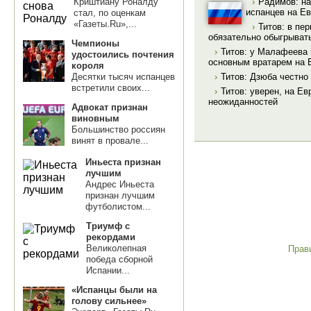
Криштиану Роналду
›
Радимов: на
испанцев на Ев
стал, по оценкам
«Газеты.Ru»,...
›
Титов: в пе
обязательно обыгрыват
Чемпионы
›
Титов: у Малафеева 
удостоились почтения
основным вратарем на 
короля
Десятки тысяч испанцев
›
Титов: Дзюба честно
встретили своих...
›
Титов: уверен, на Е
неожиданностей
Адвокат признан
виновным
Большинство россиян
винят в провале...
Иньеста признан
лучшим
Андрес Иньеста
признан лучшим
футболистом...
Триумф с
рекордами
Великолепная
Прав
победа сборной
Испании...
«Испанцы были на
голову сильнее»