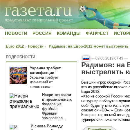
НОВОСТИ
РОССИЯ
КОМАНДЫ
ФАНФЕСТ
ИСТОР
Euro 2012
›
Новости
›
Радимов: на Евро-2012 может выстрелить
ПОДРОБНОСТИ
—
02.06.2012 07:49
—
Радимов: на 
Украина требует
выстрелить 
сатисфакции
Украина требует
извинений от
Бывший игрок сборной Рос
телеканала...
кто из российских игроков
Евро-2012.
Насри отказали
«Кто из сборной России м
в премиальных
на турнир соберутся лучш
Федерация
себя будет у многих, в том
футбола
сказал он
«СЭ»
. – Если бр
Франции
Кокорин, то, на мой взгляд
заморозила...
турнире они пока не готовы
И снова Роналду
Подробности