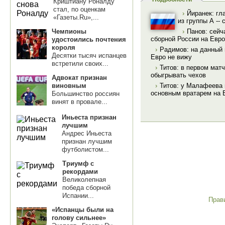
Криштиану Роналду
стал, по оценкам
›
Йиранек: гл
«Газеты.Ru»,...
из группы А --
Чемпионы
›
Панов: сейч
сборной России на Евро
удостоились почтения
короля
›
Радимов: на данный 
Десятки тысяч испанцев
Евро не вижу
встретили своих...
›
Титов: в первом мат
обыгрывать чехов
Адвокат признан
виновным
›
Титов: у Малафеева 
основным вратарем на 
Большинство россиян
винят в провале...
Иньеста признан
лучшим
Андрес Иньеста
признан лучшим
футболистом...
Триумф с
рекордами
Великолепная
победа сборной
Испании...
Прав
«Испанцы были на
голову сильнее»