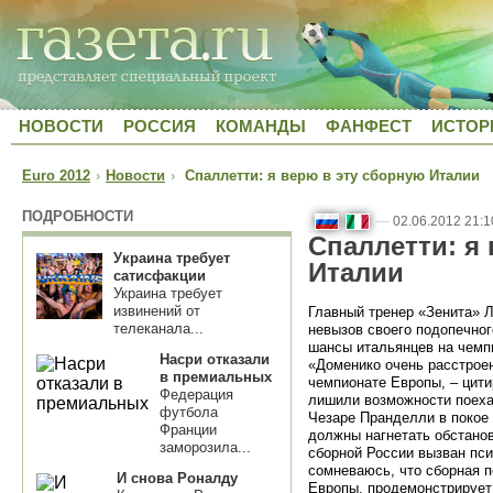
НОВОСТИ
РОССИЯ
КОМАНДЫ
ФАНФЕСТ
ИСТОР
Euro 2012
›
Новости
›
Спаллетти: я верю в эту сборную Италии
ПОДРОБНОСТИ
—
02.06.2012 21:1
Спаллетти: я
Украина требует
Италии
сатисфакции
Украина требует
извинений от
Главный тренер «Зенита» 
телеканала...
невызов своего подопечно
шансы итальянцев на чемп
Насри отказали
«Доменико очень расстроен,
в премиальных
чемпионате Европы, – цит
Федерация
лишили возможности поеха
футбола
Чезаре Пранделли в покое
Франции
должны нагнетать обстанов
заморозила...
сборной России вызван пс
сомневаюсь, что сборная 
И снова Роналду
Европы, продемонстрирует 