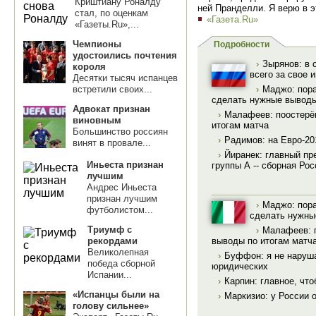
Криштиану Роналду
ней Пранделли. Я верю в э
стал, по оценкам
«Газета.Ru»
«Газеты.Ru»,...
Чемпионы
Подробности
удостоились почтения
›
Зырянов: в 
короля
всего за свое 
Десятки тысяч испанцев
встретили своих...
›
Маджо: пора
сделать нужные вывод
Адвокат признан
›
Малафеев: поостерё
виновным
итогам матча
Большинство россиян
›
Радимов: на Евро-2
винят в провале...
›
Йиранек: главный пр
Иньеста признан
группы А -- сборная Рос
лучшим
Андрес Иньеста
признан лучшим
›
Маджо: пора
футболистом...
сделать нужны
Триумф с
›
Малафеев: п
выводы по итогам матч
рекордами
Великолепная
›
Буффон: я не наруша
победа сборной
юридических
Испании...
›
Карпин: главное, чт
«Испанцы были на
›
Маркизио: у России 
голову сильнее»