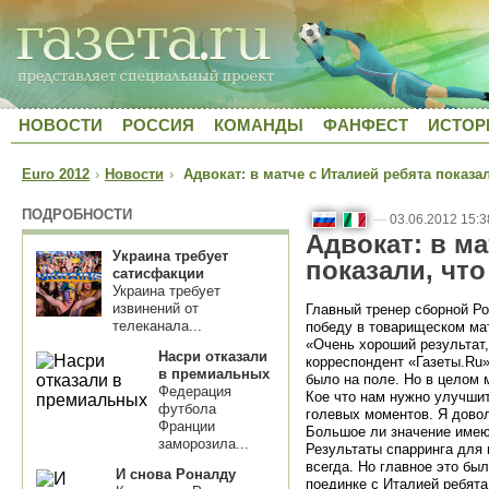
НОВОСТИ
РОССИЯ
КОМАНДЫ
ФАНФЕСТ
ИСТОР
Euro 2012
›
Новости
›
Адвокат: в матче с Италией ребята показа
ПОДРОБНОСТИ
—
03.06.2012 15:3
Адвокат: в ма
Украина требует
показали, чт
сатисфакции
Украина требует
извинений от
Главный тренер сборной Р
телеканала...
победу в товарищеском мат
«Очень хороший результат,
Насри отказали
корреспондент «Газеты.Ru»
в премиальных
было на поле. Но в целом
Федерация
Кое что нам нужно улучшит
футбола
голевых моментов. Я дово
Франции
Большое ли значение имею
заморозила...
Результаты спарринга для 
всегда. Но главное это был
И снова Роналду
поединке с Италией ребята