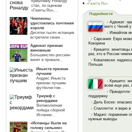
Криштиану Роналду
«Газета.Ru»
стал, по оценкам
«Газеты.Ru»,...
Подробности
Чемпионы
›
Адвокат: ор
удостоились почтения
матч с Чехий у
короля
Десятки тысяч испанцев
›
Измайлов мо
встретили своих...
›
Сарсания: Евро може
Кокорина
Адвокат признан
›
Кришито: зенитовцы 
виновным
раз, кто в России чемпи
Большинство россиян
винят в провале...
›
Ковалевски: надеюсь
Польша
Иньеста признан
лучшим
Андрес Иньеста
›
Кришито: зе
признан лучшим
всем еще раз, 
футболистом...
›
Пранделли: 
поддержку
Триумф с
рекордами
›
Дель Боске: опасаю
Великолепная
›
Спаллетти: я верю в
победа сборной
›
Маджо: поражение от
Испании...
нужные выводы
«Испанцы были на
голову сильнее»