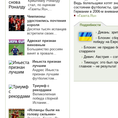
Криштиану Роналду
Ведь болельщики хотят знат
стал, по оценкам
состоянии футболисты, где
«Газеты.Ru»,...
Германии в 2006‑м внимани
«Газета.Ru»
Чемпионы
удостоились почтения
короля
Подробности
Десятки тысяч испанцев
›
Дикань: зри
встретили своих...
›
Блохин: сбо
Адвокат признан
победу на Евро
виновным
›
Блохин: не придаю б
Большинство россиян
спарринге
винят в провале...
›
Девич: Австрия -- с
Иньеста признан
›
Тимощук: это был пр
лучшим
главное -- не результат
Андрес Иньеста
признан лучшим
футболистом...
Триумф с
рекордами
Великолепная
победа сборной
Испании...
«Испанцы были на
голову сильнее»