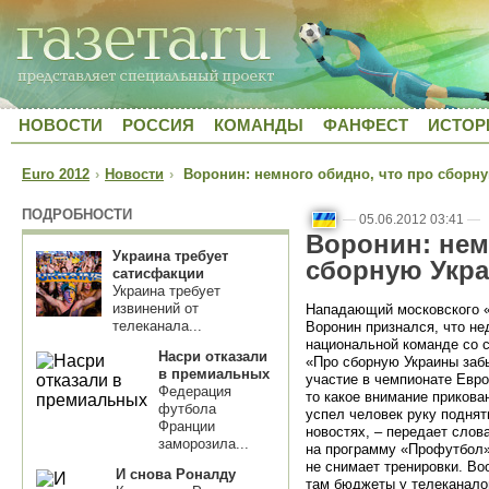
НОВОСТИ
РОССИЯ
КОМАНДЫ
ФАНФЕСТ
ИСТОР
Euro 2012
›
Новости
›
Воронин: немного обидно, что про сборн
ПОДРОБНОСТИ
—
05.06.2012 03:41
—
Воронин: нем
Украина требует
сборную Укр
сатисфакции
Украина требует
извинений от
Нападающий московского «
телеканала...
Воронин признался, что не
национальной команде со 
Насри отказали
«Про сборную Украины заб
в премиальных
участие в чемпионате Евро
Федерация
то какое внимание прикова
футбола
успел человек руку поднят
Франции
новостях, – передает сло
заморозила...
на программу «Профутбол». 
не снимает тренировки. Во
И снова Роналду
там бюджеты у телеканалов