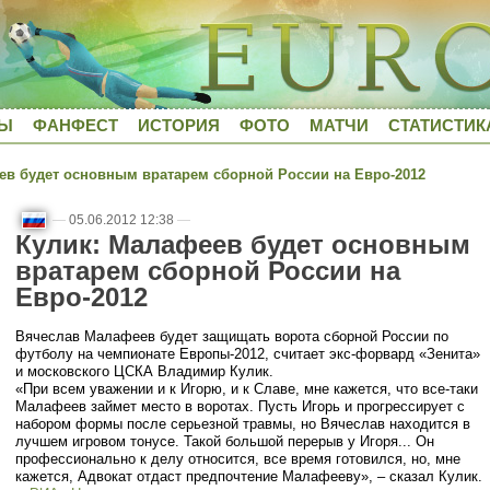
ДЫ
ФАНФЕСТ
ИСТОРИЯ
ФОТО
МАТЧИ
СТАТИСТИК
в будет основным вратарем сборной России на Евро-2012
—
05.06.2012 12:38
—
Кулик: Малафеев будет основным
вратарем сборной России на
Евро-2012
Вячеслав Малафеев будет защищать ворота сборной России по
футболу на чемпионате Европы-2012, считает экс-форвард «Зенита»
и московского ЦСКА Владимир Кулик.
«При всем уважении и к Игорю, и к Славе, мне кажется, что все-таки
Малафеев займет место в воротах. Пусть Игорь и прогрессирует с
набором формы после серьезной травмы, но Вячеслав находится в
лучшем игровом тонусе. Такой большой перерыв у Игоря... Он
профессионально к делу относится, все время готовился, но, мне
кажется, Адвокат отдаст предпочтение Малафееву», – сказал Кулик.