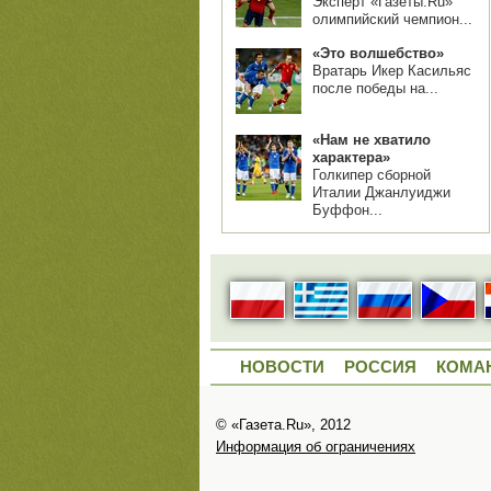
Эксперт «Газеты.Ru»
олимпийский чемпион...
«Это волшебство»
Вратарь Икер Касильяс
после победы на...
«Нам не хватило
характера»
Голкипер сборной
Италии Джанлуиджи
Буффон...
НОВОСТИ
РОССИЯ
КОМА
© «Газета.Ru», 2012
Информация об ограничениях