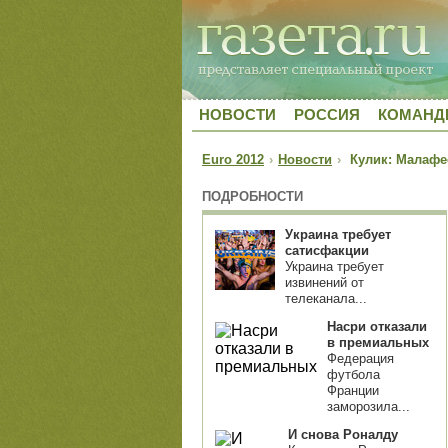
НОВОСТИ
РОССИЯ
КОМАН
Euro 2012
›
Новости
›
Кулик: Малафее
ПОДРОБНОСТИ
Украина требует
сатисфакции
Украина требует
извинений от
телеканала...
Насри отказали
в премиальных
Федерация
футбола
Франции
заморозила...
И снова Роналду