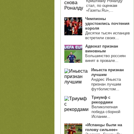
Криштиану Роналду
стал, по оценкам
«Газеты.Ru»,...
Чемпионы
удостоились почтения
короля
Десятки тысяч испанцев
встретили своих...
Адвокат признан
виновным
Большинство россиян
винят в провале...
Иньеста признан
лучшим
Андрес Иньеста
признан лучшим
футболистом...
Триумф с
рекордами
Великолепная
победа сборной
Испании...
«Испанцы были на
голову сильнее»