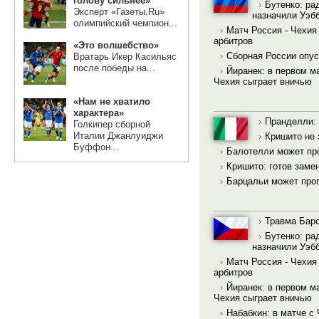
голову сильнее»
›
Бутенко: ра
Эксперт «Газеты.Ru»
назначили Уэб
олимпийский чемпион...
›
Матч Россия - Чехия
арбитров
«Это волшебство»
›
Сборная России опус
Вратарь Икер Касильяс
после победы на...
›
Йиранек: в первом ма
Чехия сыграет вничью
«Нам не хватило
характера»
›
Пранделли: 
Голкипер сборной
Италии Джанлуиджи
›
Кришито не 
Буффон...
›
Балотелли может пр
›
Кришито: готов заме
›
Барцальи может проп
›
Травма Баро
›
Бутенко: ра
назначили Уэб
›
Матч Россия - Чехия
арбитров
›
Йиранек: в первом ма
Чехия сыграет вничью
›
Набабкин: в матче с