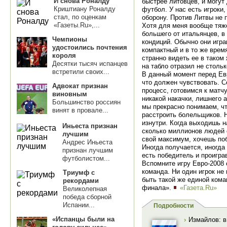
И снова Роналду
быстрее литовцев, и могут
Криштиану Роналду
футбол. У нас есть игроки
стал, по оценкам
оборону. Против Литвы не 
«Газеты.Ru»,...
Хотя для меня вообще тяже
большего от итальянцев, в
Чемпионы
кондиций. Обычно они игр
удостоились почтения
компактный и в то же врем
короля
странно видеть ее в таком
Десятки тысяч испанцев
на табло отразил не столь
встретили своих...
В данный момент перед Евр
что должен чувствовать. 
Адвокат признан
процесс, готовимся к матч
виновным
никакой накачки, лишнего а
Большинство россиян
мы прекрасно понимаем, ч
винят в провале...
расстроить болельщиков. Н
изнутри. Когда выходишь на
Иньеста признан
сколько миллионов людей 
лучшим
свой максимум, хочешь поб
Андрес Иньеста
Иногда получается, иногда
признан лучшим
есть победитель и проигра
футболистом...
Вспомните игру Евро-2008 
команда. Ни один игрок не
Триумф с
быть такой же единой кома
рекордами
финала».
«Газета.Ru»
Великолепная
победа сборной
Испании...
Подробности
«Испанцы были на
›
Измайлов: в