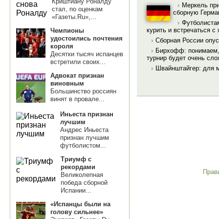
Криштиану Роналду
›
Меркель при
стал, по оценкам
сборную Герма
«Газеты.Ru»,...
›
Футболистам
курить и встречаться с
Чемпионы
удостоились почтения
›
Сборная России опус
короля
›
Бирхофф: понимаем, 
Десятки тысяч испанцев
турнир будет очень сл
встретили своих...
›
Швайнштайгер: для м
Адвокат признан
виновным
Большинство россиян
винят в провале...
Иньеста признан
лучшим
Андрес Иньеста
признан лучшим
футболистом...
Триумф с
рекордами
Прав
Великолепная
победа сборной
Испании...
«Испанцы были на
голову сильнее»