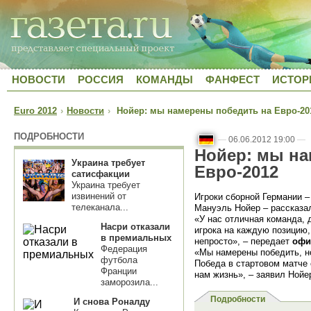
НОВОСТИ
РОССИЯ
КОМАНДЫ
ФАНФЕСТ
ИСТОР
Euro 2012
›
Новости
›
Нойер: мы намерены победить на Евро-20
ПОДРОБНОСТИ
—
06.06.2012 19:00
—
Нойер: мы на
Украина требует
Евро-2012
сатисфакции
Украина требует
извинений от
Игроки сборной Германии –
телеканала...
Мануэль Нойер – рассказа
«У нас отличная команда, 
Насри отказали
игрока на каждую позицию,
в премиальных
непросто», – передает
офи
Федерация
«Мы намерены победить, но
футбола
Победа в стартовом матче
Франции
нам жизнь», – заявил Нойе
заморозила...
Подробности
И снова Роналду