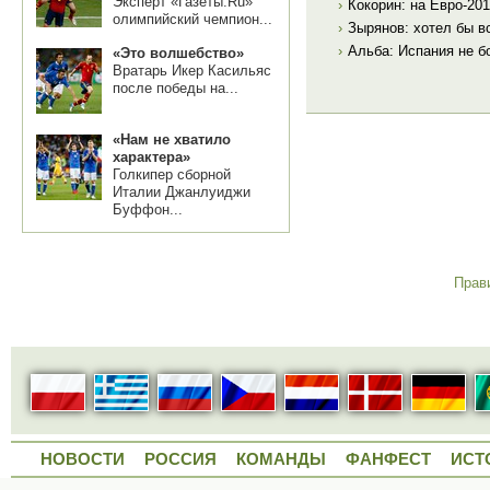
Эксперт «Газеты.Ru»
›
Кокорин: на Евро-20
олимпийский чемпион...
›
Зырянов: хотел бы в
›
Альба: Испания не б
«Это волшебство»
Вратарь Икер Касильяс
после победы на...
«Нам не хватило
характера»
Голкипер сборной
Италии Джанлуиджи
Буффон...
Прав
НОВОСТИ
РОССИЯ
КОМАНДЫ
ФАНФЕСТ
ИСТ