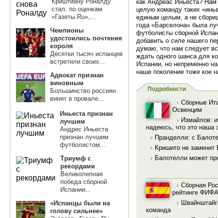
Криштиану Роналду
как Андреас Иньеста? Нам 
стал, по оценкам
целую команду таких «инь
«Газеты.Ru»,...
единым целым, а не сбори
года «Барселона» была лу
Чемпионы
футболисты сборной Испан
удостоились почтения
добавить о силе нашего пе
короля
думаю, что нам следует вс
Десятки тысяч испанцев
ждать одного шанса для к
встретили своих...
Испании, но непременно на
наше поколение тоже кое н
Адвокат признан
виновным
Подробности
Большинство россиян
винят в провале...
›
Сборные Ит
Освенцим
Иньеста признан
›
Измайлов: и
лучшим
надеюсь, что это наша 
Андрес Иньеста
признан лучшим
›
Пранделли: с Балоте
футболистом...
›
Кришито не заменит 
›
Балотелли может пр
Триумф с
рекордами
Великолепная
победа сборной
›
Сборная Рос
Испании...
рейтинге ФИФ
›
Швайнштайге
«Испанцы были на
команда
голову сильнее»