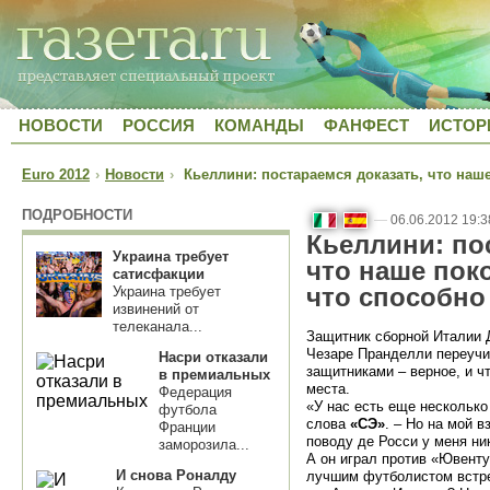
НОВОСТИ
РОССИЯ
КОМАНДЫ
ФАНФЕСТ
ИСТОР
Euro 2012
›
Новости
›
Кьеллини: постараемся доказать, что наше
ПОДРОБНОСТИ
—
06.06.2012 19:3
Кьеллини: по
Украина требует
что наше пок
сатисфакции
что способно
Украина требует
извинений от
телеканала...
Защитник сборной Италии 
Чезаре Пранделли переучи
Насри отказали
защитниками – верное, и ч
в премиальных
места.
Федерация
«У нас есть еще несколько
футбола
слова
«СЭ»
. – Но на мой в
Франции
поводу де Росси у меня ни
заморозила...
А он играл против «Ювенту
И снова Роналду
лучшим футболистом встреч