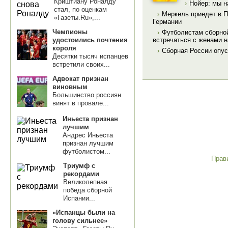
Криштиану Роналду
›
Нойер: мы н
стал, по оценкам
›
Меркель приедет в 
«Газеты.Ru»,...
Германии
Чемпионы
›
Футболистам сборной
удостоились почтения
встречаться с женами н
короля
›
Сборная России опус
Десятки тысяч испанцев
встретили своих...
Адвокат признан
виновным
Большинство россиян
винят в провале...
Иньеста признан
лучшим
Андрес Иньеста
признан лучшим
футболистом...
Прав
Триумф с
рекордами
Великолепная
победа сборной
Испании...
«Испанцы были на
голову сильнее»