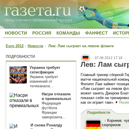
НОВОСТИ
РОССИЯ
КОМАНДЫ
ФАНФЕСТ
ИСТОР
Euro 2012
›
Новости
›
Лев: Лам сыграет на левом фланге
ПОДРОБНОСТИ
—
07.06.2012 17:18
—
Лев: Лам сыг
Украина требует
сатисфакции
Главный тренер сборной Ге
Украина требует
матче национальной коман
извинений от
Филипп Лам займет позици
телеканала...
«Лам сыграет на левом фла
может занять Джером Боате
Насри отказали
показал себя на тренировк
в премиальных
как он играет там».
Reute
Федерация
футбола
Франции
Подробности
заморозила...
›
Корнеев: чу
сюрпризов
И снова Роналду