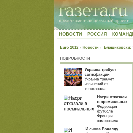
НОВОСТИ
РОССИЯ
КОМАН
Euro 2012
›
Новости
›
Блащиковски: т
ПОДРОБНОСТИ
Украина требует
сатисфакции
Украина требует
извинений от
телеканала...
Насри отказали
в премиальных
Федерация
футбола
Франции
заморозила...
И снова Роналду