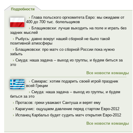
Подробности
›
Глава польского оргкомитета Евро: мы ожидаем от
400 до 700 тыс. болельщиков
›
Блащиковски: лучше выходить на поле и играть без
задних мыслей
›
Рыбусь: давно вокруг нашей сборной не было такой
позитивной атмосферы
›
Блащиковски: про матч со сборной России пока нужно
забыть
›
Смуда: наша задача -- выход из группы, и будем биться за
это
Все новости команды
›
Самарас: хотим подарить своей игрой праздник
всей Греции
›
Смуда: наша задача -- выход из группы, и будем
биться за это
›
Протасов: греки уважают Сантуша и верят ему
›
Карагунис: ощущаем давление перед стартом Евро-2012
›
Испанец Карбальо будет судить матч открытия Евро-2012
Все новости команды