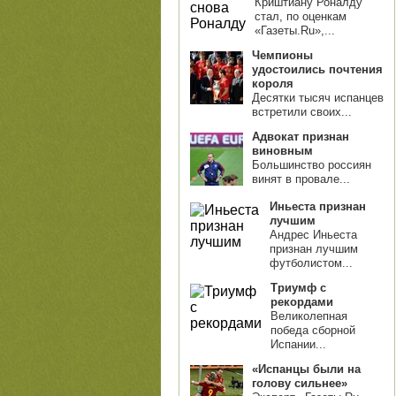
Криштиану Роналду
стал, по оценкам
«Газеты.Ru»,...
Чемпионы
удостоились почтения
короля
Десятки тысяч испанцев
встретили своих...
Адвокат признан
виновным
Большинство россиян
винят в провале...
Иньеста признан
лучшим
Андрес Иньеста
признан лучшим
футболистом...
Триумф с
рекордами
Великолепная
победа сборной
Испании...
«Испанцы были на
голову сильнее»