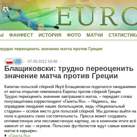
ДЫ
ФАНФЕСТ
ИСТОРИЯ
ФОТО
МАТЧИ
СТАТИСТИК
рудно переоценить значение матча против Греции
—
07.06.2012 18:48
—
Блащиковски: трудно переоценить
значение матча против Греции
Капитан польской сборной Якуб Блащиковски поделился ожиданиями
от матча открытия чемпионата Европы против сборной Греции.
Трудно переоценить значение завтрашнего матча, – передает слова
полузащитника корреспондент «Газеты.Ru». – Надеюсь, мы
оправдаем ожидания наших болельщиков, ведь «Национальный
стадион» – особое место для польской сборной. Мы должны выйти на
поле и доказать свою состоятельность. Пресса может создавать
оптимистичную или пессимистичную картину, но в конечном итоге всё
зависит от нас – игроков. Польских футболистов ждут самые важные
матчи в карьере».
«Газета.Ru»