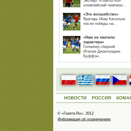
Эксперт «Газеты.Ru»
олимпийский чемпион...
«Это волшебство»
Вратарь Икер Касильяс
после победы на...
«Нам не хватило
характера»
Голкипер сборной
Италии Джанлуиджи
Буффон...
НОВОСТИ
РОССИЯ
КОМА
© «Газета.Ru», 2012
Информация об ограничениях