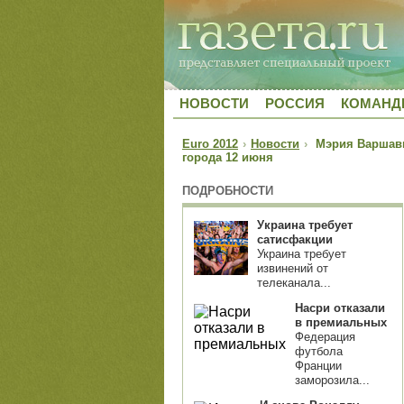
НОВОСТИ
РОССИЯ
КОМАН
Euro 2012
›
Новости
›
Мэрия Варшавы
города 12 июня
ПОДРОБНОСТИ
Украина требует
сатисфакции
Украина требует
извинений от
телеканала...
Насри отказали
в премиальных
Федерация
футбола
Франции
заморозила...