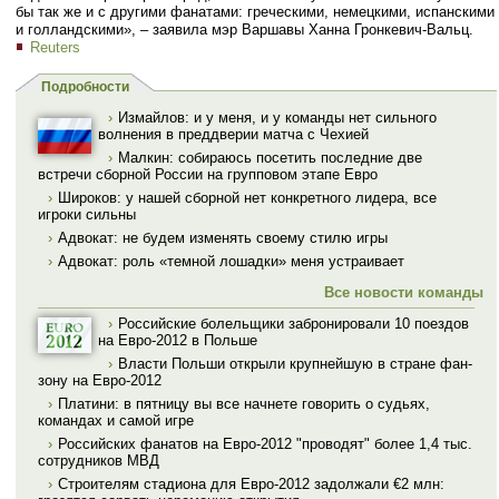
бы так же и с другими фанатами: греческими, немецкими, испанскими
и голландскими», – заявила мэр Варшавы Ханна Гронкевич-Вальц.
Reuters
Подробности
›
Измайлов: и у меня, и у команды нет сильного
волнения в преддверии матча с Чехией
›
Малкин: собираюсь посетить последние две
встречи сборной России на групповом этапе Евро
›
Широков: у нашей сборной нет конкретного лидера, все
игроки сильны
›
Адвокат: не будем изменять своему стилю игры
›
Адвокат: роль «темной лошадки» меня устраивает
Все новости команды
›
Российские болельщики забронировали 10 поездов
на Евро-2012 в Польше
›
Власти Польши открыли крупнейшую в стране фан-
зону на Евро-2012
›
Платини: в пятницу вы все начнете говорить о судьях,
командах и самой игре
›
Российских фанатов на Евро-2012 "проводят" более 1,4 тыс.
сотрудников МВД
›
Строителям стадиона для Евро-2012 задолжали €2 млн: