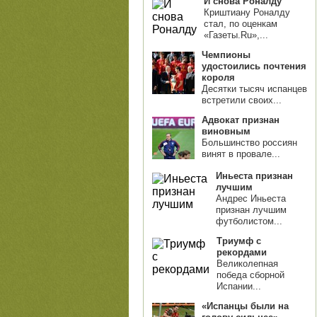
И снова Роналду
Криштиану Роналду
стал, по оценкам
«Газеты.Ru»,...
Чемпионы
удостоились почтения
короля
Десятки тысяч испанцев
встретили своих...
Адвокат признан
виновным
Большинство россиян
винят в провале...
Иньеста признан
лучшим
Андрес Иньеста
признан лучшим
футболистом...
Триумф с
рекордами
Великолепная
победа сборной
Испании...
«Испанцы были на