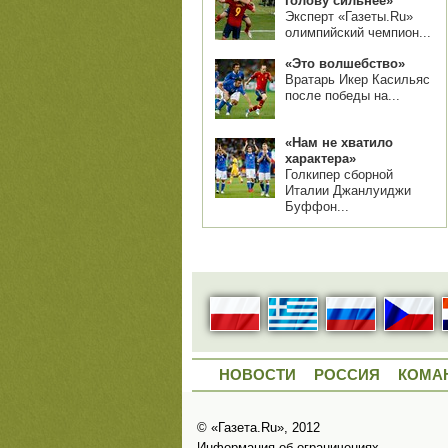
голову сильнее»
Эксперт «Газеты.Ru»
олимпийский чемпион...
«Это волшебство»
Вратарь Икер Касильяс
после победы на...
«Нам не хватило
характера»
Голкипер сборной
Италии Джанлуиджи
Буффон...
НОВОСТИ
РОССИЯ
КОМА
© «Газета.Ru», 2012
Информация об ограничениях