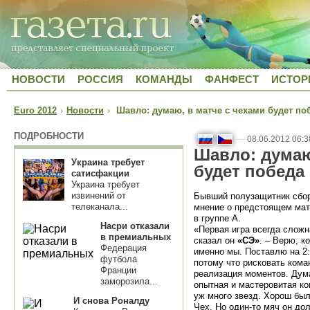
НОВОСТИ
РОССИЯ
КОМАНДЫ
ФАНФЕСТ
ИСТОР
Euro 2012
›
Новости
›
Шавло: думаю, в матче с чехами будет по
ПОДРОБНОСТИ
—
08.06.2012 06:3
Шавло: думаю
Украина требует
будет победа
сатисфакции
Украина требует
извинений от
Бывший полузащитник сбо
телеканала...
мнение о предстоящем мат
в группе А.
Насри отказали
«Первая игра всегда сложн
в премиальных
сказал он
«СЭ»
. – Верю, к
Федерация
именно мы. Поставлю на 2:1
футбола
потому что рисковать кома
Франции
реализация моментов. Дума
заморозила...
опытная и мастеровитая ком
уж много звезд. Хорош был
И снова Роналду
Чех. Но один-то мяч он до