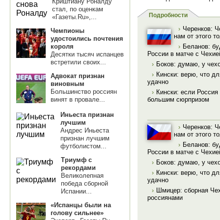
Криштиану Роналду
стал, по оценкам
Подробности
«Газеты.Ru»,...
›
Черенков: Ч
Чемпионы
нам от этого т
удостоились почтения
короля
›
Беланов: бу
России в матче с Чехие
Десятки тысяч испанцев
встретили своих...
›
Боков: думаю, у чех
›
Кински: верю, что д
Адвокат признан
удачно
виновным
Большинство россиян
›
Кински: если Россия
винят в провале...
большим сюрпризом
Иньеста признан
лучшим
›
Черенков: Ч
Андрес Иньеста
нам от этого т
признан лучшим
›
Беланов: бу
футболистом...
России в матче с Чехие
Триумф с
›
Боков: думаю, у чех
рекордами
›
Кински: верю, что д
Великолепная
удачно
победа сборной
›
Шмицер: сборная Чех
Испании...
россиянами
«Испанцы были на
голову сильнее»