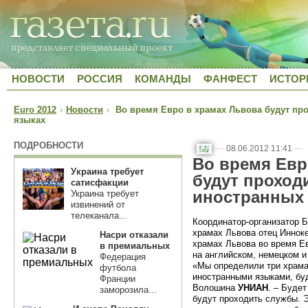
НОВОСТИ
РОССИЯ
КОМАНДЫ
ФАНФЕСТ
ИСТОР
Euro 2012
›
Новости
›
Во время Евро в храмах Львова будут про
языках
ПОДРОБНОСТИ
—
08.06.2012 11:41
—
Во время Евр
Украина требует
будут проход
сатисфакции
иностранных
Украина требует
извинений от
телеканала...
Координатор-организатор Б
храмах Львова отец Инноке
Насри отказали
храмах Львова во время Ев
в премиальных
на английском, немецком и
Федерация
«Мы определили три храма
футбола
иностранными языками, бу
Франции
Волошина
УНИАН
. – Буде
заморозила...
будут проходить службы. 