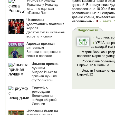
И снова Роналду
кроме красоты нашего обря
Криштиану Роналду
церквей. Богослужения бу
стал, по оценкам
воскресенья, о 10.00 с 5 
«Газеты.Ru»,...
расположенные в центральн
давние храмы, привлекающ
Чемпионы
наполнением».
«Газета.R
удостоились почтения
короля
Подробности
Десятки тысяч испанцев
встретили своих...
›
Коллина: вс
›
УЕФА направ
Адвокат признан
за каждый гол 
виновным
Большинство россиян
›
Мэрия Варшавы разр
винят в провале...
провести марш по улиц
›
Российские болельщи
Иньеста признан
Евро-2012 в Польше
лучшим
›
Власти Польши откр
Андрес Иньеста
Евро-2012
признан лучшим
футболистом...
Триумф с
рекордами
Великолепная
победа сборной
Испании...
«Испанцы были на