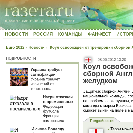
НОВОСТИ
РОССИЯ
КОМАНДЫ
ФАНФЕСТ
ИСТОР
Euro 2012
›
Новости
›
Коул освобожден от тренировки сборной А
ПОДРОБНОСТИ
—
08.06.2012 13:20
—
Коул освобож
Украина требует
сборной Англ
сатисфакции
желудком
Украина требует
извинений от
телеканала...
Защитник сборной Англии 
национальной команды, с
Насри отказали
на проблемы с желудком, и
в премиальных
команды с мэром Кракова.
Федерация
сможет выйти на поле в ма
футбола
Франции
заморозила...
Подробности
И снова Роналду
›
Терри может