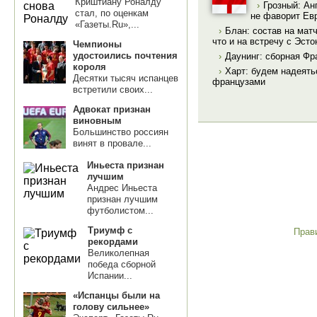
Криштиану Роналду
›
Грозный: Ан
стал, по оценкам
не фаворит Ев
«Газеты.Ru»,...
›
Блан: состав на мат
что и на встречу с Эсто
Чемпионы
удостоились почтения
›
Даунинг: сборная Фр
короля
›
Харт: будем надеятьс
Десятки тысяч испанцев
французами
встретили своих...
Адвокат признан
виновным
Большинство россиян
винят в провале...
Иньеста признан
лучшим
Андрес Иньеста
признан лучшим
футболистом...
Триумф с
Прав
рекордами
Великолепная
победа сборной
Испании...
«Испанцы были на
голову сильнее»