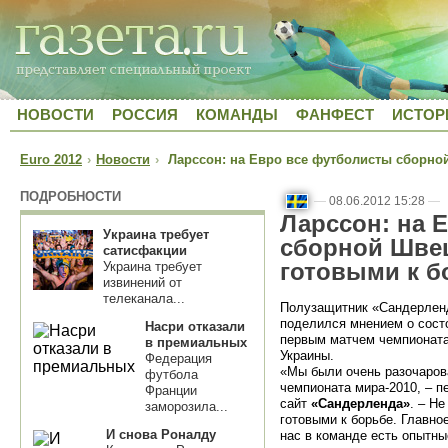
НОВОСТИ
РОССИЯ
КОМАНДЫ
ФАНФЕСТ
ИСТОР
Euro 2012
›
Новости
›
Ларссон: на Евро все футболисты сборно
ПОДРОБНОСТИ
—
08.06.2012 15:28
—
Ларссон: на 
Украина требует
сборной Шве
сатисфакции
готовыми к б
Украина требует
извинений от
телеканала...
Полузащитник «Сандерленд
поделился мнением о сост
Насри отказали
первым матчем чемпионата
в премиальных
Украины.
Федерация
«Мы были очень разочаров
футбола
чемпионата мира-2010, – 
Франции
сайт
«Сандерленда»
. – Н
заморозила...
готовыми к борьбе. Главное
И снова Роналду
нас в команде есть опытны