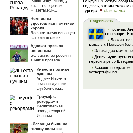
Криштиану Роналду
на крупных международных 
стал, по оценкам
надеюсь, что мы сможем с
«Газеты.Ru»,...
турнир».
«Газета.Ru»
Чемпионы
Подробности
удостоились почтения
короля
›
Грозный: Ан
Десятки тысяч испанцев
не фаворит Ев
встретили своих...
›
Блохин: есл
медаль с Польшей без и
Адвокат признан
виновным
›
Эльмандер может не 
Большинство россиян
›
Девич: чувствуем се
винят в провале...
первой игре со Швецией
›
Хамрен: предметом 
Иньеста признан
четвертьфинал
лучшим
Андрес Иньеста
признан лучшим
футболистом...
Триумф с
рекордами
Великолепная
победа сборной
Испании...
«Испанцы были на
голову сильнее»