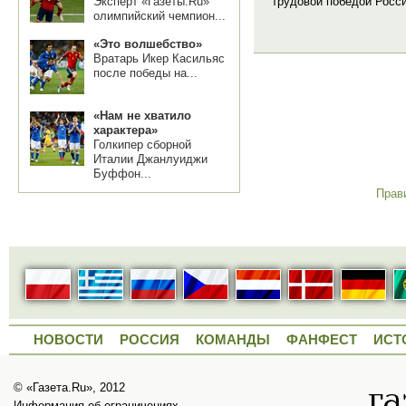
трудовой победой Росс
Эксперт «Газеты.Ru»
олимпийский чемпион...
«Это волшебство»
Вратарь Икер Касильяс
после победы на...
«Нам не хватило
характера»
Голкипер сборной
Италии Джанлуиджи
Буффон...
Прав
НОВОСТИ
РОССИЯ
КОМАНДЫ
ФАНФЕСТ
ИСТ
© «Газета.Ru», 2012
Информация об ограничениях