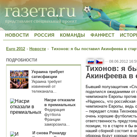
НОВОСТИ
РОССИЯ
КОМАНДЫ
ФАНФЕСТ
ИСТОР
Euro 2012
›
Новости
›
Тихонов: я бы поставил Акинфеева в стар
ПОДРОБНОСТИ
—
08.06.2012 16:5
Тихонов: я б
Украина требует
Акинфеева в 
сатисфакции
Украина требует
извинений от
Бывший полузащитник «Спа
телеканала...
поделился ожиданиями от 
чемпионате Европы против
Насри отказали
«Надеюсь, что российская 
в премиальных
чемпионате Европы, ведь о
Федерация
– передает слова Тихонов
футбола
очень хорошие футболисты
Франции
ответственность предстоящ
заморозила...
позиции, то в старте я бы
нашей сборной состоит в о
И снова Роналду
оборона будут хорошо пон