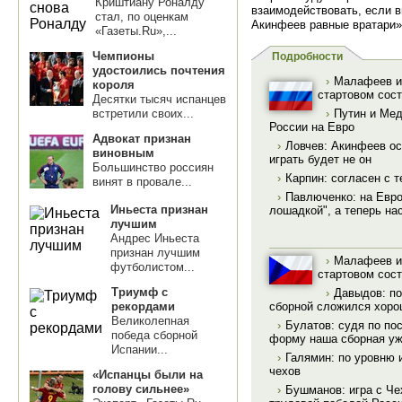
Криштиану Роналду
взаимодействовать, если 
стал, по оценкам
Акинфеев равные вратари
«Газеты.Ru»,...
Чемпионы
Подробности
удостоились почтения
›
Малафеев и 
короля
стартовом сос
Десятки тысяч испанцев
встретили своих...
›
Путин и Мед
России на Евро
Адвокат признан
›
Ловчев: Акинфеев ос
виновным
играть будет не он
Большинство россиян
›
Карпин: согласен с 
винят в провале...
›
Павлюченко: на Евро
Иньеста признан
лошадкой", а теперь на
лучшим
Андрес Иньеста
признан лучшим
›
Малафеев и 
футболистом...
стартовом сос
Триумф с
›
Давыдов: по
сборной сложился хор
рекордами
Великолепная
›
Булатов: cудя по по
победа сборной
форму наша сборная уж
Испании...
›
Галямин: по уровню 
чехов
«Испанцы были на
голову сильнее»
›
Бушманов: игра с Че