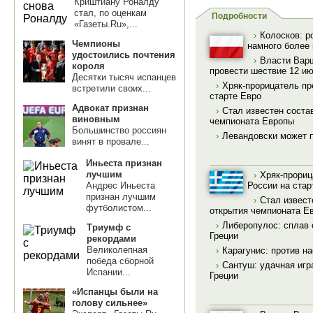
Криштиану Роналду
стал, по оценкам
Подробности
«Газеты.Ru»,...
›
Колосков: р
Чемпионы
намного более 
удостоились почтения
›
Власти Вар
короля
провести шествие 12 и
Десятки тысяч испанцев
›
Хряк-прорицатель пр
встретили своих...
старте Евро
Адвокат признан
›
Стал известен соста
виновным
чемпионата Европы
Большинство россиян
›
Левандовски может 
винят в провале...
Иньеста признан
лучшим
›
Хряк-прориц
России на стар
Андрес Иньеста
признан лучшим
›
Стал извест
футболистом...
открытия чемпионата Е
›
Либеропулос: сплав 
Триумф с
Греции
рекордами
Великолепная
›
Карагунис: против на
победа сборной
›
Сантуш: удачная игра
Испании...
Греции
«Испанцы были на
голову сильнее»