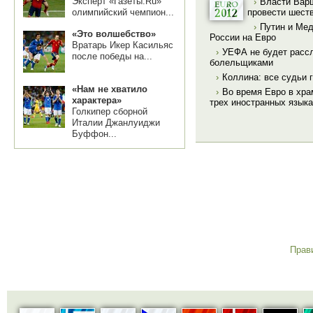
Эксперт «Газеты.Ru»
›
Власти Вар
провести шест
олимпийский чемпион...
›
Путин и Мед
«Это волшебство»
России на Евро
Вратарь Икер Касильяс
›
УЕФА не будет расс
после победы на...
болельщиками
›
Коллина: все судьи 
«Нам не хватило
›
Во время Евро в хра
характера»
трех иностранных язык
Голкипер сборной
Италии Джанлуиджи
Буффон...
Прав