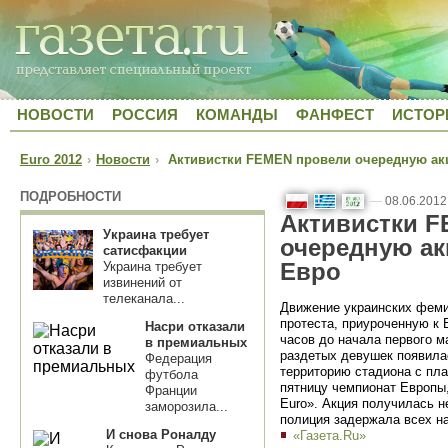
НОВОСТИ
РОССИЯ
КОМАНДЫ
ФАНФЕСТ
ИСТОР
Euro 2012
›
Новости
›
Активистки FEMEN провели очередную акц
ПОДРОБНОСТИ
—
08.06.2012
Активистки 
Украина требует
очередную ак
сатисфакции
Евро
Украина требует
извинений от
телеканала...
Движение украинских фем
протеста, приуроченную к
Насри отказали
часов до начала первого м
в премиальных
раздетых девушек появила
Федерация
территорию стадиона с пл
футбола
пятницу чемпионат Европы,
Франции
Euro». Акция получилась н
заморозила...
полиция задержала всех н
И снова Роналду
«Газета.Ru»