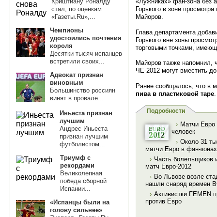
Криштиану Роналду
«Лужниках» фан-зона без а
стал, по оценкам
Горького в зоне просмотра
«Газеты.Ru»,...
Майоров.
Чемпионы
Глава департамента добави
удостоились почтения
Горького вне зоны просмот
короля
торговыми точками, имеющ
Десятки тысяч испанцев
встретили своих...
Майоров также напомнил, ч
ЧЕ-2012 могут вместить до
Адвокат признан
виновным
Ранее сообщалось, что в 
Большинство россиян
пива в пластиковой таре
винят в провале...
Подробности
Иньеста признан
лучшим
›
Матчи Евро 
Андрес Иньеста
человек
признан лучшим
›
Около 31 ты
футболистом...
матчи Евро в фан-зонах
Триумф с
›
Часть болельщиков и
рекордами
матч Евро-2012
Великолепная
›
Во Львове возле ста
победа сборной
нашли снаряд времен 
Испании...
›
Активистки FEMEN п
против Евро
«Испанцы были на
голову сильнее»