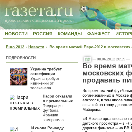
НОВОСТИ
РОССИЯ
КОМАНДЫ
ФАНФЕСТ
ИСТОР
Euro 2012
›
Новости
›
Во время матчей Евро-2012 в московских 
ПОДРОБНОСТИ
—
08.06.2012 20:15
—
Во время мат
Украина требует
московских ф
сатисфакции
продавать пи
Украина требует
извинений от
телеканала...
Во время матчей футбольн
организованных в Москве 
Насри отказали
алкоголя, в том числе пив
в премиальных
ссылкой на главу департа
Федерация
Майорова.
футбола
Франции
«В Москве организовано тр
заморозила...
детского просмотра – в «Л
И снова Роналду
дорогая фан-зона – на ВВЦ