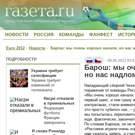
НОВОСТИ
РОССИЯ
КОМАНДЫ
ФАНФЕСТ
ИСТОР
Euro 2012
›
Новости
›
Барош: мы очень хорошо начали, но нас 
ПОДРОБНОСТИ
—
09.06.2012 03:5
Барош: мы оч
Украина требует
но нас надло
сатисфакции
Украина требует
извинений от
Нападающий сборной Чехи
телеканала...
поражение от команды Ро
«Мы очень хорошо начали, 
Насри отказали
первый шанс, и они сразу 
в премиальных
контратаках, стали внимате
Федерация
это просто «убило» нас, –
футбола
мы попытались переломить 
Франции
еще, фактически, закончили
заморозила...
По словам Бароша, он не м
«Россияне играли очень хор
И снова Роналду
нам удалось забить, и счет