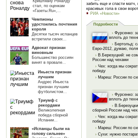
Криштиану Роналду
забить еще и спасти матч,
стал, по оценкам
красивых гола в свои воро
«Газеты.Ru»,...
РИА «Новости»
Чемпионы
удостоились почтения
Подробности
короля
›
Фурсенко: з
Десятки тысяч испанцев
вплоть до техн
встретили своих...
›
Бертольд: с
Адвокат признан
Евро-2012, думаю, поля
виновным
›
В.Березуцкий: не со
Большинство россиян
России над чехами
винят в провале...
›
Чех: когда мы сократ
победу
Иньеста признан
лучшим
›
Мареш: России по си
Андрес Иньеста
признан лучшим
футболистом...
›
Фурсенко: з
вплоть до техн
Триумф с
рекордами
›
В.Березуцки
сборной России над че
Великолепная
победа сборной
›
Чех: когда мы сократ
Испании...
победу
›
Мареш: России по си
«Испанцы были на
голову сильнее»
›
Сухи: нужно постара